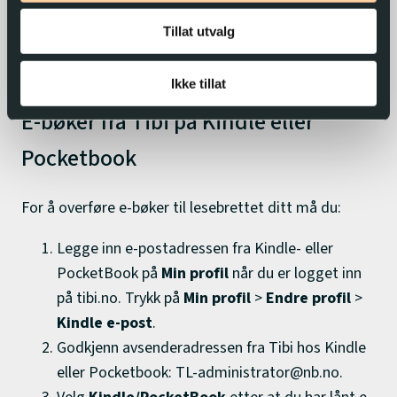
sammen kontoen hos Tibi med
Tillat utvalg
Kindle/Pocketbook først. Fungerer bare for
bøker under 50 MB.
Ikke tillat
E-bøker fra Tibi på Kindle eller
Pocketbook
For å overføre e-bøker til lesebrettet ditt må du:
Legge inn e-postadressen fra Kindle- eller
PocketBook på
Min profil
når du er logget inn
på tibi.no. Trykk på
Min profil
>
Endre profil
>
Kindle e-post
.
Godkjenn avsenderadressen fra Tibi hos Kindle
eller Pocketbook: TL-administrator@nb.no.