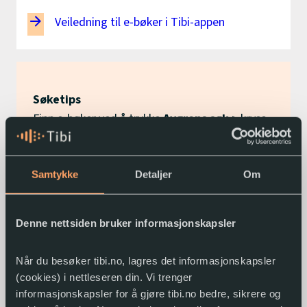
Veiledning til e-bøker i Tibi-appen
Søketips
Finn e-bøker ved å trykke
Avgrens søk
> kryss
av for medietypen
E-bok
.
Samtykke
Detaljer
Om
E-bøker på tibi.no
Denne nettsiden bruker informasjonskapsler
Slik låner du e-bøker på tibi.no:
Når du besøker tibi.no, lagres det informasjonskapsler
Søk etter boka.
(cookies) i nettleseren din. Vi trenger
Velg
Medietype: E-bok
.
informasjonskapsler for å gjøre tibi.no bedre, sikrere og