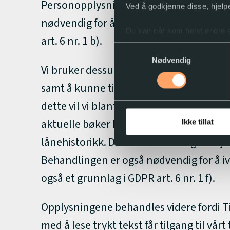
Personopplysningene blir også brukt f
Ved å godkjenne disse, hjelpe
nødvendig for å oppfylle våre avtalefor
Du kan når som helst endre e
art. 6 nr. 1 b).
Samtykkevalg
Nødvendig
Vi bruker dessuten opplysningene for å
samt å kunne tilpasse vårt tilbud og inf
dette vil vi blant annet produsere aggreg
aktuelle bøker basert på mønsteret til a
Ikke tillat
lånehistorikk. Denne behandlingen skjer ti
Behandlingen er også nødvendig for å ivar
også et grunnlag i GDPR art. 6 nr. 1 f).
Opplysningene behandles videre fordi 
med å lese trykt tekst får tilgang til vå