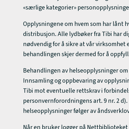
«særlige kategorier» personopplysninge
Opplysningene om hvem som har lånt hvilk
distribusjon. Alle lydbøker fra Tibi har 
nødvendig for å sikre at vår virksomhe
behandlingen skjer dermed for å oppfylle v
Behandlingen av helseopplysninger om fun
Innsamling og oppbevaring av opplysni
Tibi mot eventuelle rettskrav i forbinde
personvernforordningens art. 9 nr. 2 d). 
helseopplysninger følger av åndsverkloven
Når en bruker logger på Nettbiblioteket 