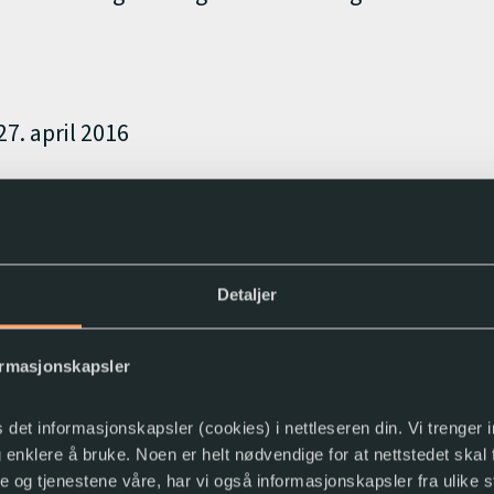
7. april 2016
nopplysninger om deg og hva bruke
ysninger til ulike formål avhengig av hvem du e
Detaljer
ormasjonskapsler
s det informasjonskapsler (cookies) i nettleseren din. Vi trenger
og enklere å bruke. Noen er helt nødvendige for at nettstedet skal
ysninger om deg for å kunne låne ut lydbøker og p
ne og tjenestene våre, har vi også informasjonskapsler fra ulike s