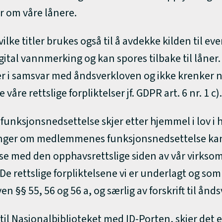
r om våre lånere.
e titler brukes også til å avdekke kilden til eve
digital vannmerking og kan spores tilbake til lån
t er i samsvar med åndsverkloven og ikke krenker
åre rettslige forpliktelser jf. GDPR art. 6 nr. 1 c).
ksjonsnedsettelse skjer etter hjemmel i lov i hen
nger om medlemmenes funksjonsnedsettelse kan 
lse med den opphavsrettslige siden av vår virksom
De rettslige forpliktelsene vi er underlagt og som
 §§ 55, 56 og 56 a, og særlig av forskrift til ånd
til Nasjonalbiblioteket med ID-Porten, skjer det