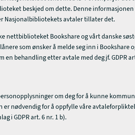
blioteket beskjed om dette. Denne informasjonen br
r Nasjonalbibliotekets avtaler tillater det.
nske nettbiblioteket Bookshare og vårt danske søs
lånere som ønsker å melde seg inn i Bookshare og N
en behandling etter avtale med deg jf. GDPR art. 
vi personopplysninger om deg for å kunne kommun
er nødvendig for å oppfylle våre avtaleforpliktel
g i GDPR art. 6 nr. 1 b).