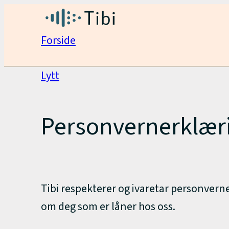
Hopp
Tibi
til
Forside
innhold
Personvernerklæring
for
Lytt
Tibi
Personvernerklæri
Tibi respekterer og ivaretar personverne
om deg som er låner hos oss.