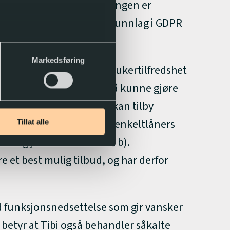
e klager. Denne behandlingen er
gen har dermed rettslig grunnlag i GDPR
Markedsføring
 om vårt tilbud, måle brukertilfredshet
enkeltlåner spesielt. For å kunne gjøre
l våre lånere, slik at vi kan tilby
re mulig å gjenfinne noen enkeltlåners
Tillat alle
 deg jf. GDPR art. 6 nr. 1 b).
e et best mulig tilbud, og har derfor
 funksjonsnedsettelse som gir vansker
r betyr at Tibi også behandler såkalte