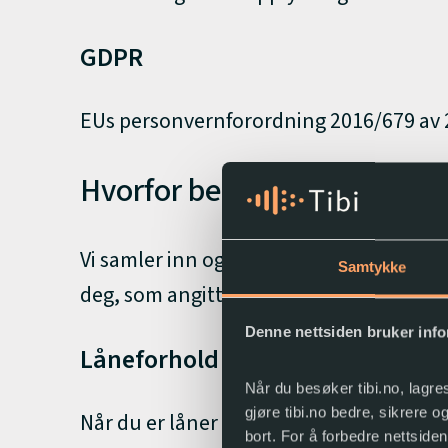
GDPR
EUs personvernforordning 2016/679 av 2
Hvorfor behandler vi perso
Vi samler inn og bruker dine personoppl
Samtykke
deg, som angitt her:
Denne nettsiden bruker inf
Låneforhold
Når du besøker tibi.no, lagre
gjøre tibi.no bedre, sikrere 
Når du er låner hos oss, trenger vi oppl
bort. For å forbedre nettside