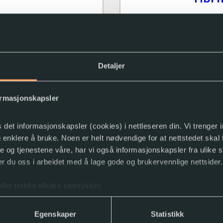
e
Hvordan
og e-bøker i
direkte
Detaljer
avspill
ormasjonskapsler
Les
s det informasjonskapsler (cookies) i nettleseren din. Vi trenger
og enklere å bruke. Noen er helt nødvendige for at nettstedet skal
ne og tjenestene våre, har vi også informasjonskapsler fra ulike s
r du oss i arbeidet med å lage gode og brukervennlige nettsider.
DAISY
ller trekke tilbake samtykket.
Egenskaper
Statistikk
 EasyReader
Les om 