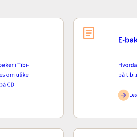
E-bø
øker i Tibi-
Hvordan
es om ulike
på tibi
på CD.
Les