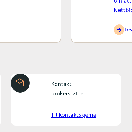
omfatte
Nettbib
Les
Kontakt
brukerstøtte
Til kontaktskjema