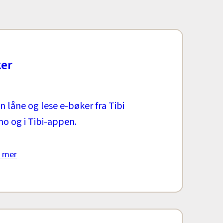
ker
 låne og lese e-bøker fra Tibi
.no og i Tibi-appen.
 mer