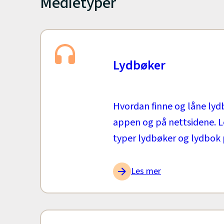
Medietyper
Lydbøker
Hvordan finne og låne lydb
appen og på nettsidene. L
typer lydbøker og lydbok 
Les mer