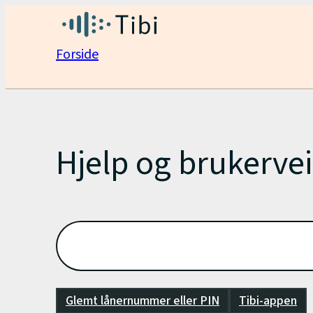
Hopp
Tibi
til
Forside
innhold
Hjelp
Hjelp og brukerve
Glemt lånernummer eller PIN
Tibi-appen