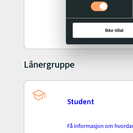
for å spille av lydbøker og
Tibi.
Ikke tillat
Les mer
Lånergruppe
Student
Få informasjon om hvordan