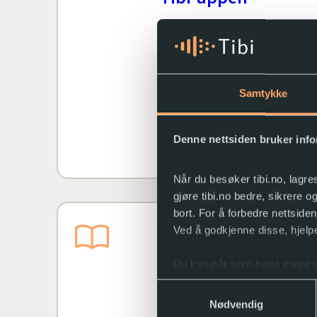
Nyttig info om de vanligst
funksjonene for lydbøker 
Samtykke
Tibi-appen.
Denne nettsiden bruker inf
Les mer
Når du besøker tibi.no, lagre
gjøre tibi.no bedre, sikrere 
bort. For å forbedre nettside
Ved å godkjenne disse, hjelpe
EasyReader
Du kan når som helst endre e
Samtykkevalg
Nødvendig
Hvordan bruke leseappen