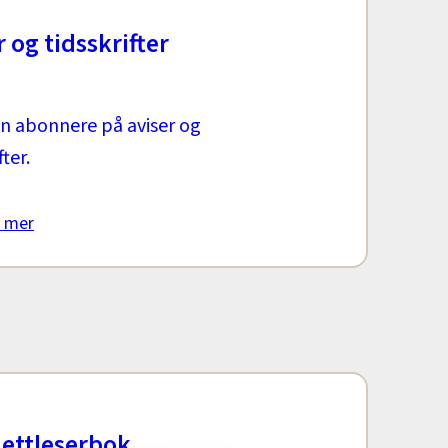
r og tidsskrifter
n abonnere på aviser og
fter.
 mer
nettleserbok