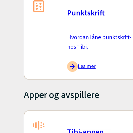
Punktskrift
Hvordan låne punktskrift-
hos Tibi.
Les mer
Apper og avspillere
Tibi-appen