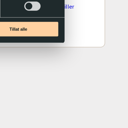
 du kan koble en DAISY-spiller
s tjenester.
Tillat alle
 mer