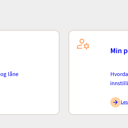
Min p
 og låne
Hvorda
innstill
Les