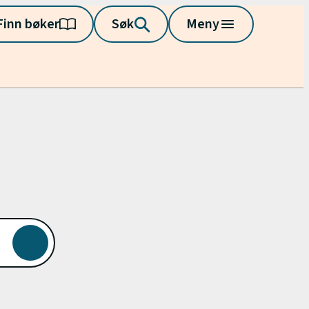
Finn bøker
Søk
Meny