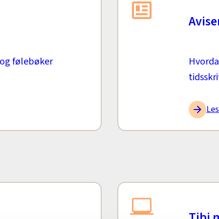
Avise
 og følebøker
Hvorda
tidsskri
Les
Tibi 