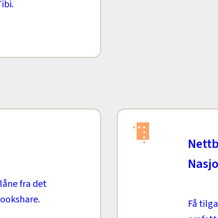
ibi.
Nettb
Nasjo
låne fra det
Bookshare.
Få tilga