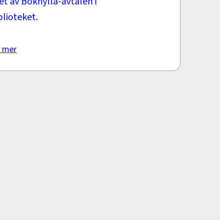
t av Bokhylla-avtalen i
lioteket.
 mer