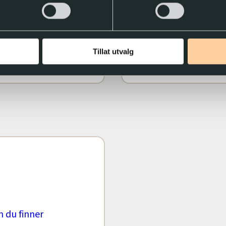
 e-bøker fra
hvordan
til TIbi
Tillat utvalg
Les
 du finner