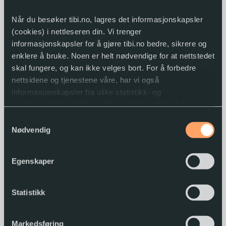
Når du besøker tibi.no, lagres det informasjonskapsler
(cookies) i nettleseren din. Vi trenger
Tibi – Biblioteket for tilrettelagt litteratur er
informasjonskapsler for å gjøre tibi.no bedre, sikrere og
en tjeneste fra
Nasjonalbiblioteket
enklere å bruke. Noen er helt nødvendige for at nettstedet
skal fungere, og kan ikke velges bort. For å forbedre
nettsidene og tjenestene våre, har vi også
Tlf. biblioteket:
22 06 88 10
(kl. 10-14)
informasjonskapsler fra ulike statistikk- og
analyseverktøy. Ved å godkjenne disse, hjelper du oss i
E-post:
tibi@nb.no
arbeidet med å lage gode og brukervennlige nettsider.
Samtykkevalg
Tlf. sentralbord: 23 27 60 00
Nødvendig
Postadresse: Postboks 2674 Solli, 0203 Oslo
Du kan når som helst endre eller trekke tilbake
samtykket.
Besøksadresse:
Observatoriegata 1b, 0254 Oslo
Egenskaper
Organisasjonsnummer: 976 029 100
Statistikk
Snarveier
Markedsføring