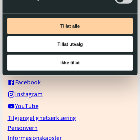
Bli låner i Tibi
Hjelp
Tillat alle
Om Tibi-appen
Bestill informasjonsmateriell
Tillat utvalg
Kontakt oss
Ikke tillat
Følg oss på sosiale medier:
Facebook
Instagram
YouTube
Tilgjengelighetserklæring
Personvern
Informasjonskapsler