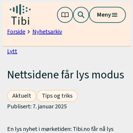
Hopp
Tibi
Meny
til
innhold
Forside
Nyhetsarkiv
Nettsidene
får
Lytt
lys
modus
Nettsidene får lys modus
Aktuelt
Tips og triks
Publisert: 7. januar 2025
En lys nyhet i mørketiden: Tibi.no får nå lys