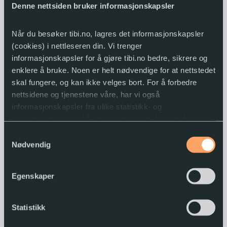
Denne nettsiden bruker informasjonskapsler
tibi.no se annerledes ut
fra midten av januar. Da
vil tibi.no automatisk åpne seg i lys versjon. Har
Når du besøker tibi.no, lagres det informasjonskapsler
du valgt mørk modus (nattmodus) på enheten,
(cookies) i nettleseren din. Vi trenger
informasjonskapsler for å gjøre tibi.no bedre, sikrere og
vil du ikke merke forskjell.
enklere å bruke. Noen er helt nødvendige for at nettstedet
skal fungere, og kan ikke velges bort. For å forbedre
Slik endrer du til lys eller mørk
nettsidene og tjenestene våre, har vi også
informasjonskapsler fra ulike statistikk- og
modus
analyseverktøy. Ved å godkjenne disse, hjelper du oss i
arbeidet med å lage gode og brukervennlige nettsider.
Samtykkevalg
Gå til tibi.no og åpne menyen
Nødvendig
Du kan når som helst endre eller trekke tilbake
Velg mørk eller lys modus ved på klikke på
samtykket.
bryteren
Mørk
eller
Lys
. Du finner bryteren
Egenskaper
øverst til venstre i menyen.
Statistikk
Nettleseren husker valget ditt neste gang du