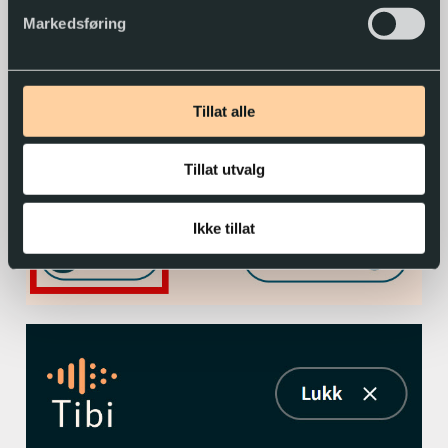
åpner tibi.no, hvis du har gitt samtykke for
Markedsføring
informasjonskapsler og «egenskaper».
Tillat alle
Tillat utvalg
Ikke tillat