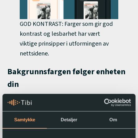
GOD KONTRAST: Farger som gir god
kontrast og lesbarhet har vært
viktige prinsipper i utformingen av
nettsidene.
Bakgrunnsfargen følger enheten
din
Om du ser tibi.no i lys eller mørk modus er
avhengig av innstillingen du har på PC-en eller
Samtykke
Detaljer
Om
mobilen din.
Hvis enheten din er stilt inn på lys modus, vil