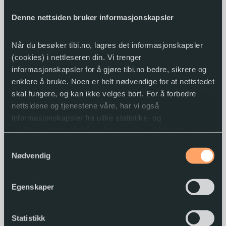
Denne nettsiden bruker informasjonskapsler
Når du besøker tibi.no, lagres det informasjonskapsler
(cookies) i nettleseren din. Vi trenger
informasjonskapsler for å gjøre tibi.no bedre, sikrere og
enklere å bruke. Noen er helt nødvendige for at nettstedet
Tibi – Biblioteket for tilrettelagt litteratur er
skal fungere, og kan ikke velges bort. For å forbedre
en tjeneste fra
Nasjonalbiblioteket
nettsidene og tjenestene våre, har vi også
informasjonskapsler fra ulike statistikk- og
analyseverktøy. Ved å godkjenne disse, hjelper du oss i
Tlf. biblioteket:
22 06 88 10
(kl. 10-14)
arbeidet med å lage gode og brukervennlige nettsider.
Samtykkevalg
Nødvendig
E-post:
tibi@nb.no
Du kan når som helst endre eller trekke tilbake
Tlf. sentralbord: 23 27 60 00
samtykket.
Egenskaper
Postadresse: Postboks 2674 Solli, 0203 Oslo
Besøksadresse:
Observatoriegata 1b, 0254 Oslo
Statistikk