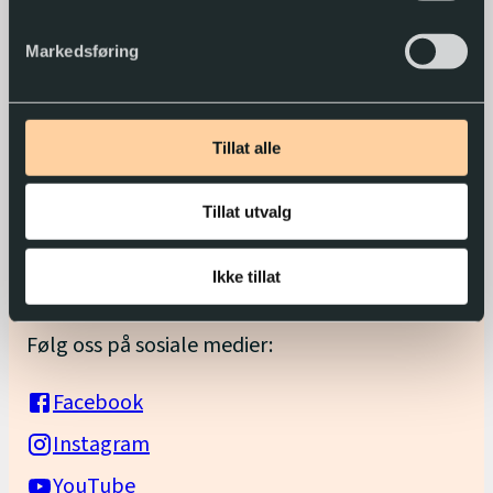
Organisasjonsnummer: 976 029 100
Markedsføring
Snarveier
Bli låner i Tibi
Tillat alle
Hjelp
Om Tibi-appen
Tillat utvalg
Bestill informasjonsmateriell
Ikke tillat
Kontakt oss
Følg oss på sosiale medier:
Facebook
Instagram
YouTube