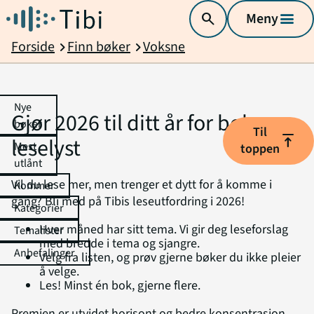
search
Meny
menu
Forside
Finn bøker
Voksne
chevron_right
chevron_right
Nye
Gjør 2026 til ditt år for bøker og
bøker
Til
vertical_align_top
leselyst
Mest
toppen
utlånt
Vil du lese mer, men trenger et dytt for å komme i
Kommer
gang? Bli med på Tibis leseutfordring i 2026!
Kategorier
Hver måned har sitt tema. Vi gir deg leseforslag
Temalister
med bredde i tema og sjangre.
Anbefalinger
Velg fra listen, og prøv gjerne bøker du ikke pleier
å velge.
Les! Minst én bok, gjerne flere.
Premien er utvidet horisont og bedre konsentrasjon.