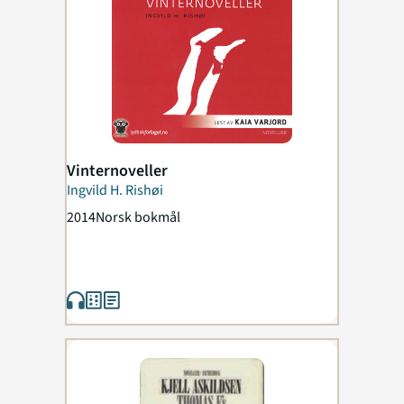
Vinternoveller
Ingvild H. Rishøi
2014
Norsk bokmål