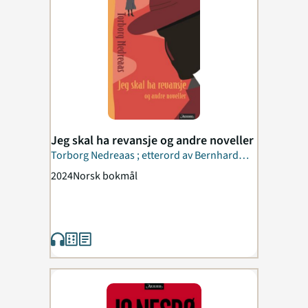
Jeg skal ha revansje og andre noveller
Torborg Nedreaas ; etterord av Bernhard
Ellefsen
2024
Norsk bokmål