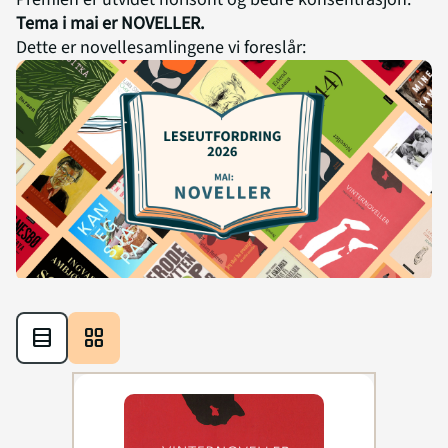
Tema i mai er NOVELLER.
Dette er novellesamlingene vi foreslår:
table_rows
grid_view