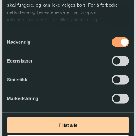
skal fungere, og kan ikke velges bort. For å forbedre
nettsidene og tjenestene våre, har vi også
informasjonskapsler fra ulike statistikk- og
analyseverktøy. Ved å godkjenne disse, hjelper du oss i
arbeidet med å lage gode og brukervennlige nettsider.
Samtykkevalg
Nødvendig
Du kan når som helst endre eller trekke tilbake
samtykket.
Egenskaper
Kan eg sjå på
Frida Fliflet
2025
Norsk nynorsk
Statistikk
Markedsføring
Tillat alle