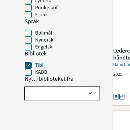
Lydbok
Punktskrift
E-bok
Språk
Bokmål
Nynorsk
Engelsk
Ledere
Bibliotek
håndte
Hans Chr
Tibi
KABB
2025
Nytt i biblioteket fra
expand_more