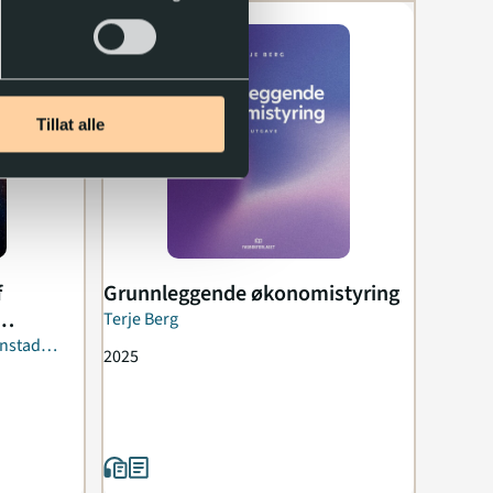
Tillat alle
f
Grunnleggende økonomistyring
Terje Berg
onstad
2025