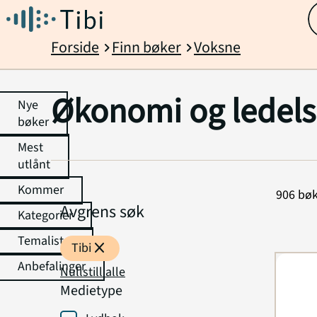
Forside
Finn bøker
Voksne
chevron_right
chevron_right
Økonomi og ledels
Nye
bøker
Mest
utlånt
Kommer
906 bøk
Avgrens søk
Kategorier
Temalister
close
Tibi
Anbefalinger
Nullstill alle
Medietype