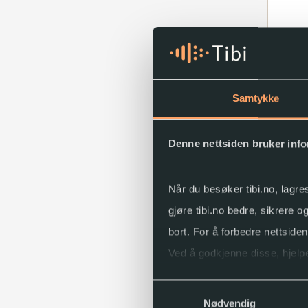
Samtykke
Denne nettsiden bruker inf
Solidar
arbeid
Når du besøker tibi.no, lagre
2000–
Nikolai 
gjøre tibi.no bedre, sikrere 
2025
bort. For å forbedre nettside
Ved å godkjenne disse, hjelpe
Samtykkevalg
Du kan når som helst endre e
Nødvendig