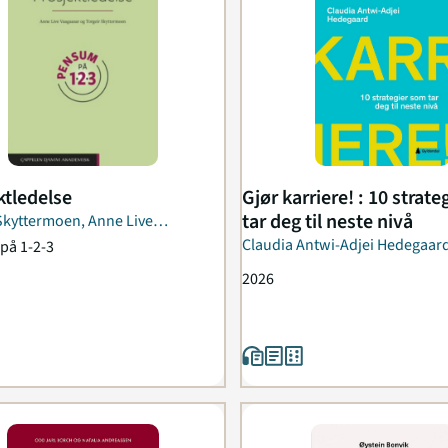
ktledelse
Gjør karriere! : 10 strat
tar deg til neste nivå
Skyttermoen, Anne Live
ar
Claudia Antwi-Adjei Hedegaar
på 1-2-3
2026