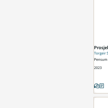
Prosje
Torgeir 
Vaagaas
Pensum 
2023