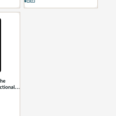
the
ctional