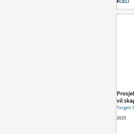
Prosje
vil ska
Torgeir 
Vaagaas
2025