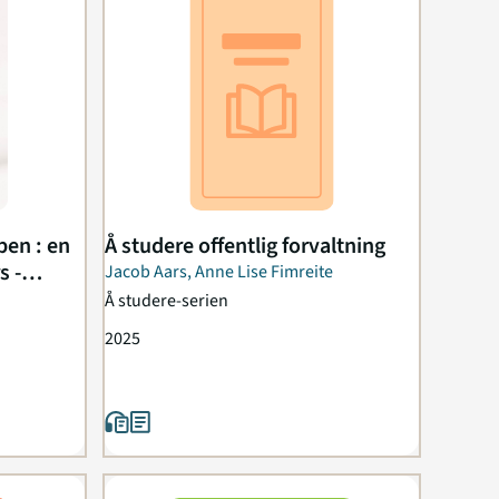
ben : en
Å studere offentlig forvaltning
s -
Jacob Aars, Anne Lise Fimreite
Å studere-serien
2025