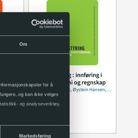
Om
Økonomistyring : innføring i
asjoner
bedriftsøkonomi og regnskap
 informasjonskapsler for å
Kjell Magne Baksaas, Øystein Hansen,
 fungere, og kan ikke velges
Trond Winther
2015
tatistikk- og analyseverktøy.
Markedsføring