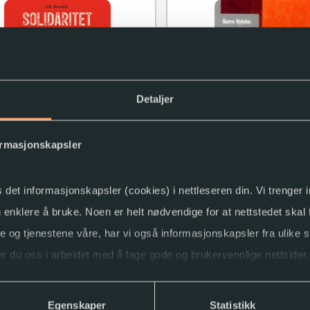
Detaljer
ormasjonskapsler
itet i en ny tid :
Prosjektorganisering :
erbevegelsens historie
teorigrunnlag og implik
s det informasjonskapsler (cookies) i nettleseren din. Vi trenger
2025
Brandal
Børre Nylehn
og enklere å bruke. Noen er helt nødvendige for at nettstedet skal
2002
ne og tjenestene våre, har vi også informasjonskapsler fra ulike s
r du oss i arbeidet med å lage gode og brukervennlige nettsider.
ller trekke tilbake samtykket.
Egenskaper
Statistikk