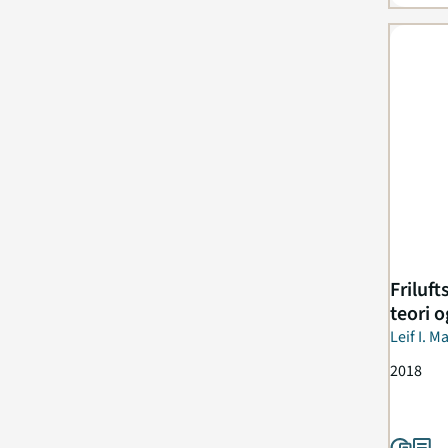
Friluft
teori o
Leif I. 
2018