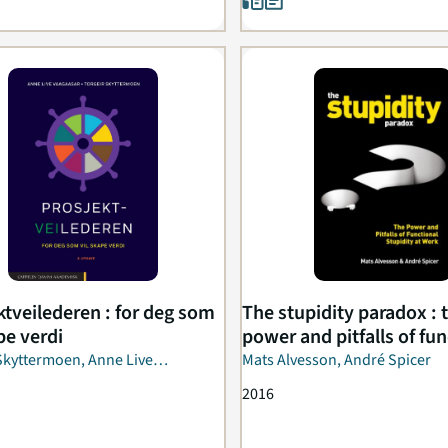
ktveilederen : for deg som
The stupidity paradox : 
pe verdi
power and pitfalls of fun
stupid...
Skyttermoen, Anne Live
Mats Alvesson, André Spicer
ar
2016