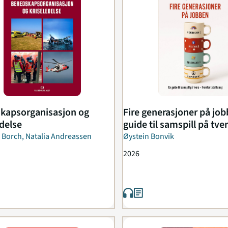
kapsorganisasjon og
Fire generasjoner på job
edelse
guide til samspill på tver
frem...
 Borch, Natalia Andreassen
Øystein Bonvik
2026