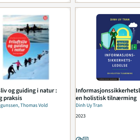
sliv og guiding i natur :
Informasjonssikkerhetsl
g praksis
en holistisk tilnærming
Magunssen, Thomas Vold
Dinh Uy Tran
2023