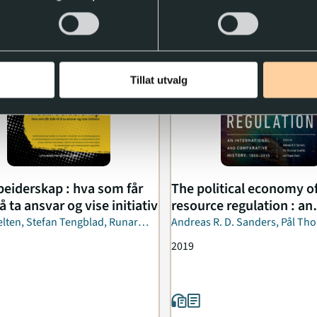
Tillat utvalg
eiderskap : hva som får
The political economy o
l å ta ansvar og vise initiativ
resource regulation : an
international and...
lten, Stefan Tengblad, Runar
Andreas R. D. Sanders, Pål Th
Sandvik, Espen Storli
2019