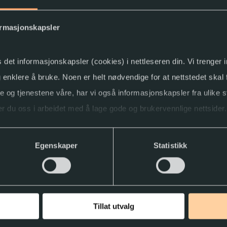
ormasjonskapsler
Da vi var yngre
Soloppgan
s det informasjonskapsler (cookies) i nettleseren din. Vi trenger
rsatt av Teje
Oliver Lovrenski
Suzanne Colli
og enklere å bruke. Noen er helt nødvendige for at nettstedet skal
Torleif Sjøgr
2023
Norsk bokmål
2025
Norsk b
ne og tjenestene våre, har vi også informasjonskapsler fra ulike s
r du oss i arbeidet med å lage gode og brukervennlige nettsider.
ller trekke tilbake samtykket.
Egenskaper
Statistikk
Tillat utvalg