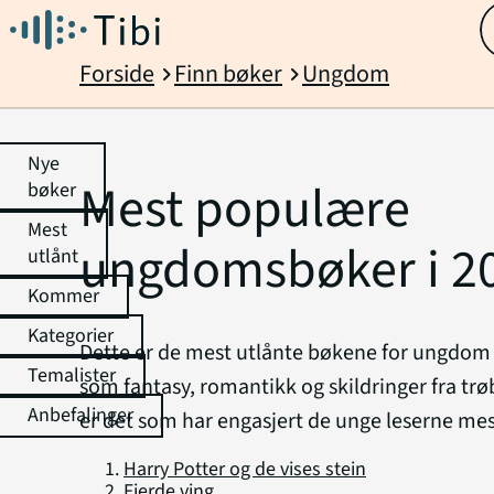
Forside
Finn bøker
Ungdom
chevron_right
chevron_right
Nye
Mest populære
bøker
Mest
ungdomsbøker i 2
utlånt
Kommer
Kategorier
Dette er de mest utlånte bøkene for ungdom i 
Temalister
som fantasy, romantikk og skildringer fra tr
Anbefalinger
er det som har engasjert de unge leserne mes
Harry Potter og de vises stein
Fjerde ving