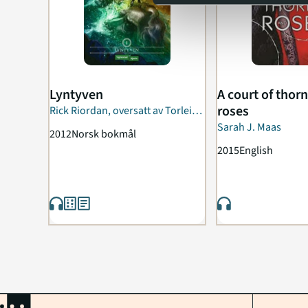
Lyntyven
A court of thor
roses
Rick Riordan, oversatt av Torleif
Sjøgren-Erichsen
Sarah J. Maas
2012
Norsk bokmål
2015
English