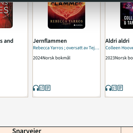
ns and
Jernflammen
Aldri aldri
Rebecca Yarros ; oversatt av Teje
Colleen Hoove
Vejrup
oversatt av D
2024
Norsk bokmål
2023
Norsk b
Snarveier