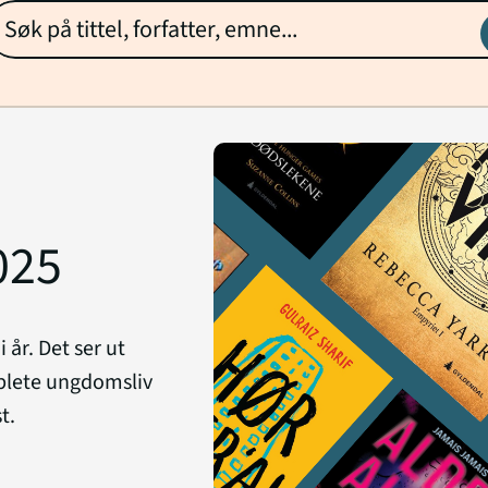
025
år. Det ser ut
øblete ungdomsliv
t.