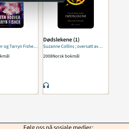
Dødslekene (1)
r og Tarryn Fisher ;
Suzanne Collins ; oversatt av
orthe Erichsen
Torleif Sjøgren-Erichsen
okmål
2008
Norsk bokmål
Følg oss på sosiale medier: