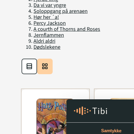
Da vi var yngre
Soloppgang på arenaen
Hør her ´a!
Percy Jackson
A courth of Thorns and Roses
Jernflammen
Aldri aldri
Dødslekene
table_rows
grid_view
Samtykke