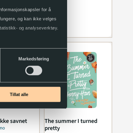
 informasjonskapsler for å
 fungere, og kan ikke velges
tatistikk- og analyseverktøy.
Markedsføring
Tillat alle
ikke savnet
The summer I turned
pretty
dmo