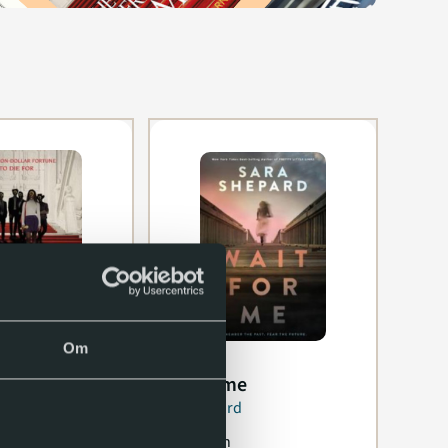
Om
tance games
Wait for me
 Barnes
Sara Shepard
2022
English