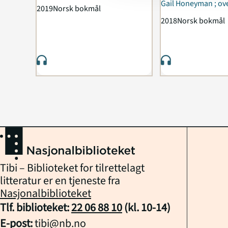
Eli-Ann Tandberg
Gail Honeyman ; ove
2019
Norsk bokmål
Cecilie Winger
2018
Norsk bokmål
Tibi – Biblioteket for tilrettelagt
litteratur er en tjeneste fra
Nasjonalbiblioteket
Tlf. biblioteket:
22 06 88 10
(kl.
10
-
14
)
E-post:
tibi@nb.no