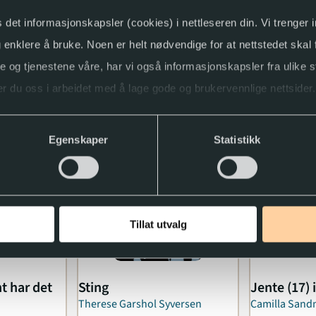
s det informasjonskapsler (cookies) i nettleseren din. Vi trenger
og enklere å bruke. Noen er helt nødvendige for at nettstedet skal
ne og tjenestene våre, har vi også informasjonskapsler fra ulike s
r du oss i arbeidet med å lage gode og brukervennlige nettsider.
ller trekke tilbake samtykket.
Egenskaper
Statistikk
Tillat utvalg
t har det
Sting
Jente (17) 
Therese Garshol Syversen
Camilla San