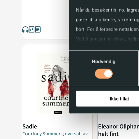
Når du besøker tibi.no, lagre
gjøre tibi.no bedre, sikrere 
bort. For å forbedre nettside
Ved å godkjenne disse, hjelpe
Samtykkevalg
Du kan når som helst endre e
Nødvendig
Ikke tillat
Sadie
Eleanor Oliphan
helt fint
Courtney Summers; oversatt av