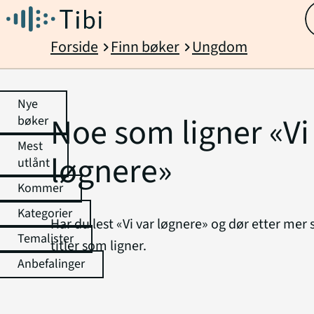
Forside
Finn bøker
Ungdom
chevron_right
chevron_right
Nye
Noe som ligner «Vi
bøker
Mest
løgnere»
utlånt
Kommer
Kategorier
Har du lest «Vi var løgnere» og dør etter mer
Temalister
titler som ligner.
Anbefalinger