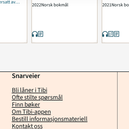
rsatt av
2022
Norsk bokmål
2021
Norsk b
Snarveier
Bli låner i Tibi
Ofte stilte spørsmål
Finn bøker
Om Tibi-appen
Bestill informasjonsmateriell
Kontakt oss