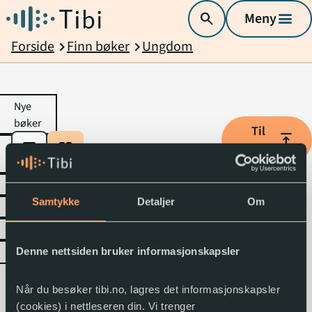
search
Meny
menu
Forside
Finn bøker
Ungdom
chevron_right
chevron_right
Nye
bøker
Til
vertical_align_top
Mest
toppen
table_rows
grid_view
utlånt
Kommer
Samtykke
Detaljer
Om
Kategorier
Temalister
Anbefalinger
Denne nettsiden bruker informasjonskapsler
Når du besøker tibi.no, lagres det informasjonskapsler
(cookies) i nettleseren din. Vi trenger