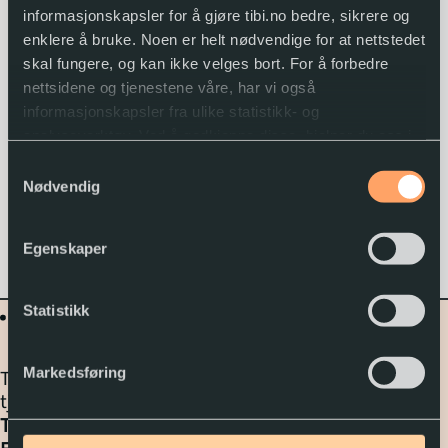
informasjonskapsler for å gjøre tibi.no bedre, sikrere og
enklere å bruke. Noen er helt nødvendige for at nettstedet
skal fungere, og kan ikke velges bort. For å forbedre
nettsidene og tjenestene våre, har vi også
informasjonskapsler fra ulike statistikk- og
analyseverktøy. Ved å godkjenne disse, hjelper du oss i
arbeidet med å lage gode og brukervennlige nettsider.
Samtykkevalg
Nødvendig
Du kan når som helst endre eller trekke tilbake
samtykket.
Egenskaper
Statistikk
Markedsføring
Tibi – Biblioteket for tilrettelagt litteratur er en
tjeneste fra
Nasjonalbiblioteket
Tlf. biblioteket:
22 06 88 10
(kl.
10
-
14
)