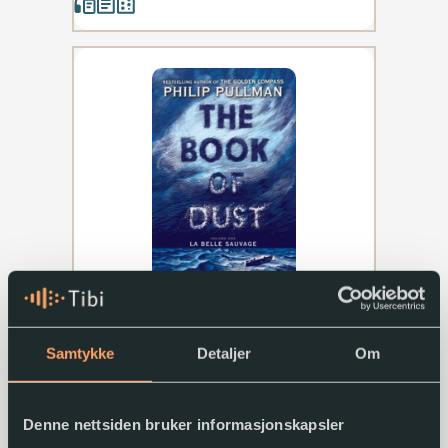
La Belle Sauvage
Philip Pullman
Samtykke
Detaljer
Om
The book of dust
(1)
2017
Denne nettsiden bruker informasjonskapsler