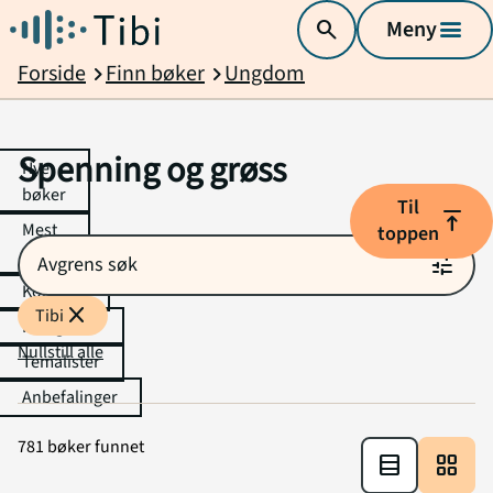
search
Meny
menu
Forside
Finn bøker
Ungdom
chevron_right
chevron_right
Spenning og grøss
Nye
bøker
Til
vertical_align_top
Mest
toppen
utlånt
tune
Avgrens søk
Kommer
close
Tibi
Kategorier
Nullstill alle
Temalister
Anbefalinger
781 bøker funnet
table_rows
grid_view