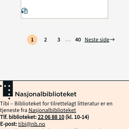
1
2
3
40
Neste side
east
...
Tibi – Biblioteket for tilrettelagt litteratur er en
tjeneste fra
Nasjonalbiblioteket
Tlf. biblioteket:
22 06 88 10
(kl.
10
-
14
)
E-post:
tibi@nb.no