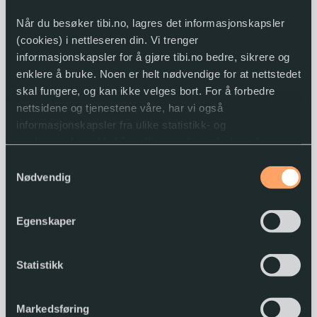
Når du besøker tibi.no, lagres det informasjonskapsler
(cookies) i nettleseren din. Vi trenger
informasjonskapsler for å gjøre tibi.no bedre, sikrere og
enklere å bruke. Noen er helt nødvendige for at nettstedet
skal fungere, og kan ikke velges bort. For å forbedre
nettsidene og tjenestene våre, har vi også
informasjonskapsler fra ulike statistikk- og
analyseverktøy. Ved å godkjenne disse, hjelper du oss i
arbeidet med å lage gode og brukervennlige nettsider.
Samtykkevalg
Nødvendig
Du kan når som helst endre eller trekke tilbake
samtykket.
The secret commonwealth
Egenskaper
Philip Pullman
The book of dust
(2)
Statistikk
2019
Markedsføring