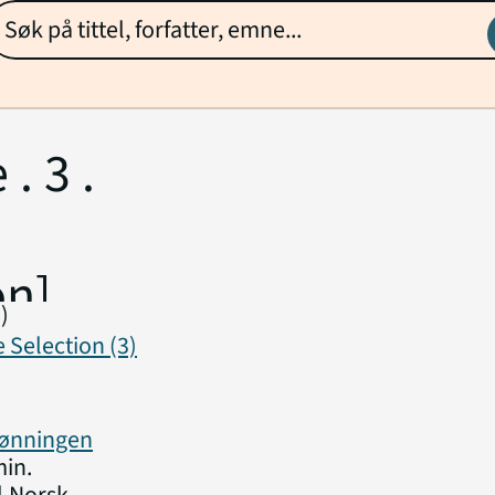
. 3 .
on]
)
 Selection (3)
Rønningen
min.