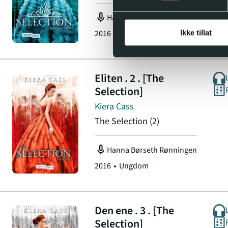
mic
Hanna Børseth Rønningen
2016
Ungdom
Ikke tillat
Eliten . 2 . [The
Selection]
Kiera Cass
The Selection
(2)
mic
Hanna Børseth Rønningen
2016
Ungdom
Den ene . 3 . [The
Selection]