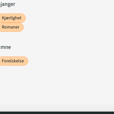
Sjanger
Kjærlighet
Romaner
Emne
Forelskelse