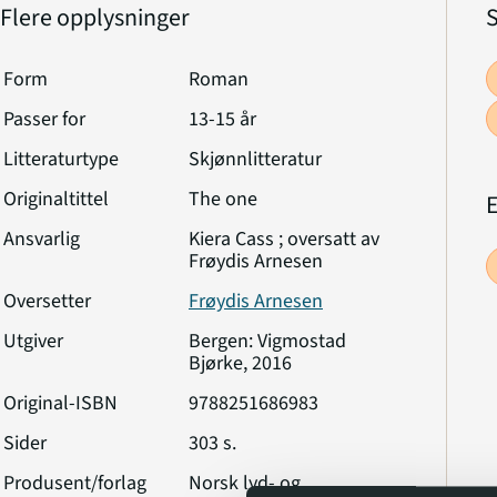
Flere opplysninger
Form
Roman
Passer for
13-15 år
Litteraturtype
Skjønnlitteratur
Originaltittel
The one
Ansvarlig
Kiera Cass ; oversatt av
Frøydis Arnesen
Oversetter
Frøydis Arnesen
Utgiver
Bergen: Vigmostad
Bjørke, 2016
Original-ISBN
9788251686983
Sider
303 s.
Produsent/forlag
Norsk lyd- og