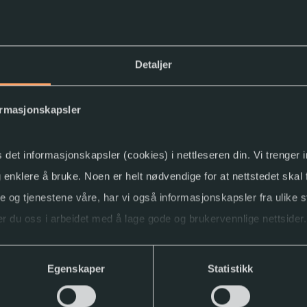
Detaljer
ormasjonskapsler
s det informasjonskapsler (cookies) i nettleseren din. Vi trenger
og enklere å bruke. Noen er helt nødvendige for at nettstedet skal
ne og tjenestene våre, har vi også informasjonskapsler fra ulike s
r du oss i arbeidet med å lage gode og brukervennlige nettsider.
Lydbok
Punktskrift
ller trekke tilbake samtykket.
Egenskaper
Statistikk