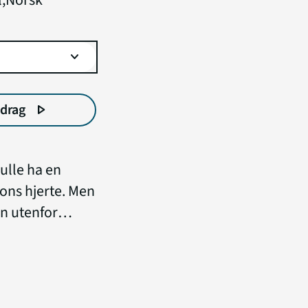
l
,
Norsk
expand_more
tdrag
play_arrow
ulle ha en
xons hjerte. Men
n utenfor
hun har å miste
iden hun ønsker