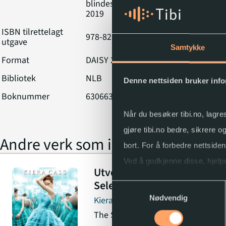
blindeskriftbibliotek,
2019
ISBN tilrettelagt
978-82-16-28469-8
utgave
Samtykke
Format
DAISY 2.02
Bibliotek
NLB
Denne nettsiden bruker inf
Boknummer
630663
Når du besøker tibi.no, lagre
gjøre tibi.no bedre, sikrere 
Andre verk som inngår i serien
bort. For å forbedre nettside
Ved å godkjenne disse, hjelpe
Utvelgelsen . 1 . [The
Selection]
Samtykkevalg
Du kan når som helst endre e
Nødvendig
Kiera Cass
The Selection
(1)