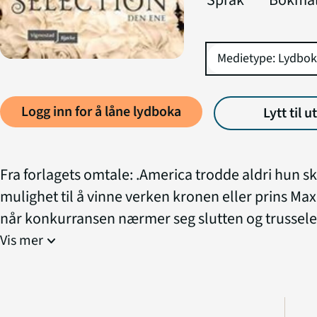
Språk
Bokmå
Logg inn for å låne lydboka
Lytt til u
Fra forlagets omtale: .America trodde aldri hun sk
mulighet til å vinne verken kronen eller prins Ma
når konkurransen nærmer seg slutten og trussele
slottsmurene stadig vokser, innser hun hvor mye 
Vis mer
expand_more
- og hvor hardt hun må kjempe for å få den fremt
seg?