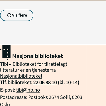
refresh
Vis flere
Tibi – Biblioteket for tilrettelagt
litteratur er en tjeneste fra
Nasjonalbiblioteket
Tlf. biblioteket:
22 06 88 10
(kl.
10
-
14
)
E-post:
tibi@nb.no
Postadresse: Postboks 2674 Solli, 0203
Oslo