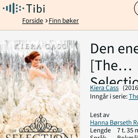
Forside
Finn bøker
chevron_right
Den ene 
[The
Selecti
Kiera Cass
(2016
Inngår i serie:
The
Lest av
Hanna Børseth 
Lengde
7 t. 35 