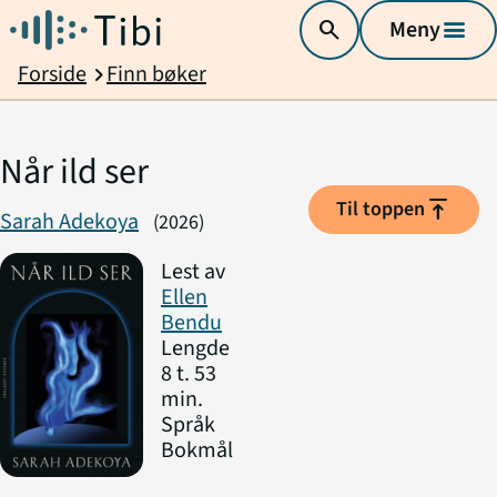
search
Meny
menu
Forside
Finn bøker
chevron_right
Når ild ser
vertical_align_top
Til toppen
Sarah Adekoya
(2026)
Lest av
Ellen
Bendu
Lengde
8 t. 53
min.
Språk
Bokmål