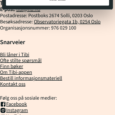
sannheten først
Tlf. biblioteket:
22 06 88 10
(kl.
10
-
14
)
avdekkes, finnes det
E-post:
tibi@nb.no
ingen vei tilbake. Når ild
Postadresse: Postboks 2674 Solli, 0203 Oslo
ser er en dystopisk og
Besøksadresse:
Observatoriegata 1b, 0254 Oslo
fengslende
Organisasjonsnummer: 976 029 100
fantasyroman om
fellesskap, motstand, og
Snarveier
håp.
Bli låner i Tibi
Ofte stilte spørsmål
Finn bøker
Om Tibi-appen
Bestill informasjonsmateriell
Kontakt oss
Følg oss på sosiale medier:
Facebook
Instagram