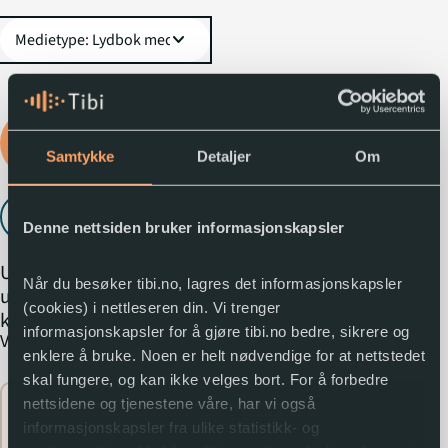
expand_more
Logg inn for å låne
lydboka
Samtykke
Detaljer
Om
Lytt til utdrag
play_arrow
Denne nettsiden bruker informasjonskapsler
Under en mørk og
Når du besøker tibi.no, lagres det informasjonskapsler
ugjennomtrengelig
(cookies) i nettleseren din. Vi trenger
kuppel ligger landet
informasjonskapsler for å gjøre tibi.no bedre, sikrere og
expand_more
Vis mer
Skifer. Fra midten av
enklere å bruke. Noen er helt nødvendige for at nettstedet
kuppelen, dypt inne i
skal fungere, og kan ikke velges bort. For å forbedre
fjellet, vokter Dragen
nettsidene og tjenestene våre, har vi også
Flere
over innbyggerne. Rundt
expand_circle_down
informasjonskapsler fra ulike statistikk- og
opplysninger
den lever de rikeste og