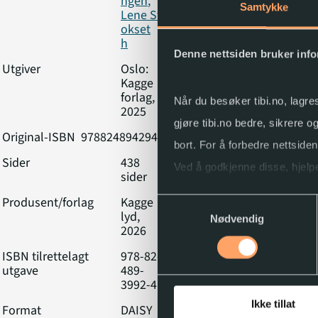
ngen
,
Samtykke
Lene St
okset
h
Denne nettsiden bruker inf
Utgiver
Oslo:
Kagge
forlag,
Når du besøker tibi.no, lagre
2025
gjøre tibi.no bedre, sikrere 
Original-ISBN
9788248942948
bort. For å forbedre nettside
Sider
438
Ved å godkjenne disse, hjelpe
sider
Produsent/forlag
Kagge
Samtykkevalg
Du kan når som helst endre e
lyd,
Nødvendig
2026
ISBN tilrettelagt
978-82-
utgave
489-
3992-4
Ikke tillat
Format
DAISY