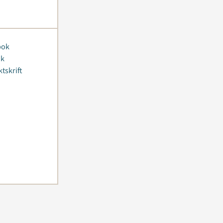
bok
ok
tskrift