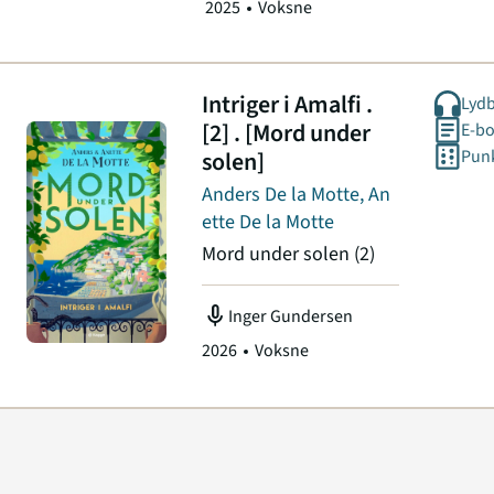
2025
Voksne
Intriger i Amalfi .
Lyd
[2] . [Mord under
E-b
solen]
Punk
Anders De la Motte, An
ette De la Motte
Mord under solen
(2)
mic
Inger Gundersen
2026
Voksne