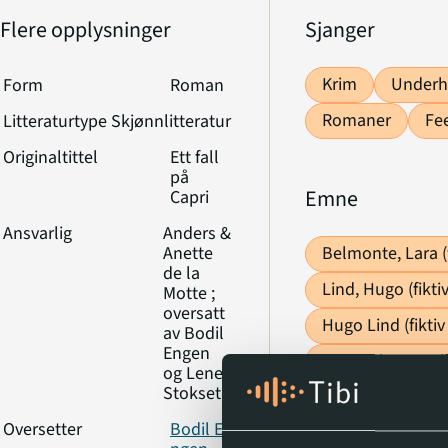
Travels, ledet av den geskjeftige Lara. Stemningen
Flere opplysninger
Sjanger
gruppen nyter alt paradiset har å tilby. Men idyllen
Krim
Underh
Form
Roman
når et lik blir funnet i vannet nedenfor den beryk
Tiberio-klippen. Hvem er den døde, og hvorfor h
Romaner
Fe
Litteraturtype
Skjønnlitteratur
en Belmonte Travels-brosjyre i lommen? Har en s
Originaltittel
Ett fall
på
seg inn i paradiset, og er det noen blant de reise
Emne
Capri
bare er der for å nyte livets goder?
Ansvarlig
Anders &
Anette
Belmonte, Lara (f
de la
Lind, Hugo (fikti
Motte ;
oversatt
Hugo Lind (fiktiv
av Bodil
Engen
Lara Belmonte (f
og Lene
Stokseth
Klassifikasjon
839.73
Oversetter
Bodil E