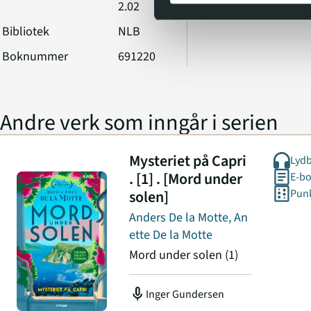
2.02
Bibliotek
NLB
Boknummer
691220
Andre verk som inngår i serien
Mysteriet på Capri
Lyd
. [1] . [Mord under
E-b
solen]
Punk
Anders De la Motte, An
ette De la Motte
Mord under solen
(1)
mic
Inger Gundersen