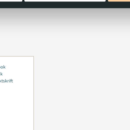
bok
ok
tskrift