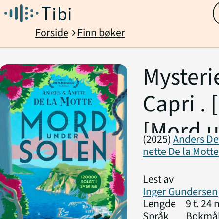
Forside
Finn bøker
chevron_right
Mysteri
Capri . [
[Mord 
(2025)
Anders De
solen]
nette De la Motte
Lest av
Inger Gundersen
Lengde
9 t. 24 
Språk
Bokmå