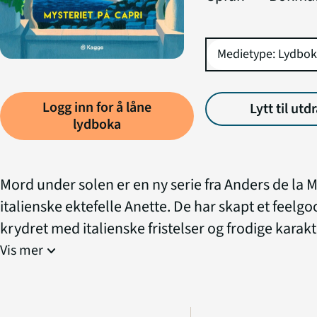
Logg inn for å låne
Lytt til utd
lydboka
Mord under solen er en ny serie fra Anders de la 
italienske ektefelle Anette. De har skapt et feelg
krydret med italienske fristelser og frodige karakt
noen mystiske tildragelser rundt reisebyrået Bel
Vis mer
expand_more
Travels. I den første boka i serien, reiser histori
Lind på en mat- og kulturreise til Capri sammen 
gruppe andre nordboere. Turen er arrangert av 