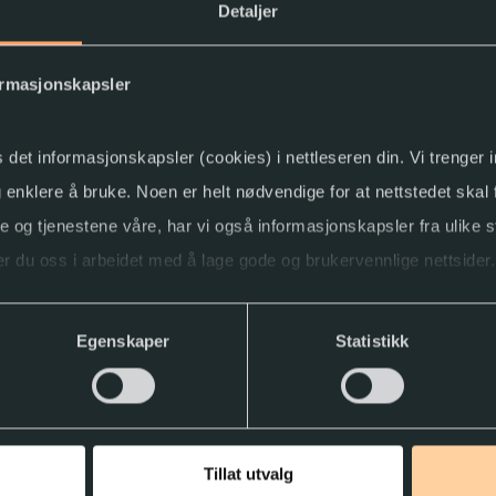
Detaljer
ormasjonskapsler
s det informasjonskapsler (cookies) i nettleseren din. Vi trenger
og enklere å bruke. Noen er helt nødvendige for at nettstedet skal
ne og tjenestene våre, har vi også informasjonskapsler fra ulike s
r du oss i arbeidet med å lage gode og brukervennlige nettsider.
ller trekke tilbake samtykket.
Egenskaper
Statistikk
Tillat utvalg