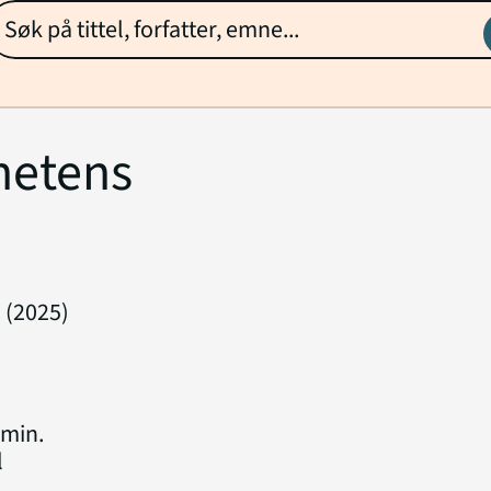
hetens
(2025)
 min.
l