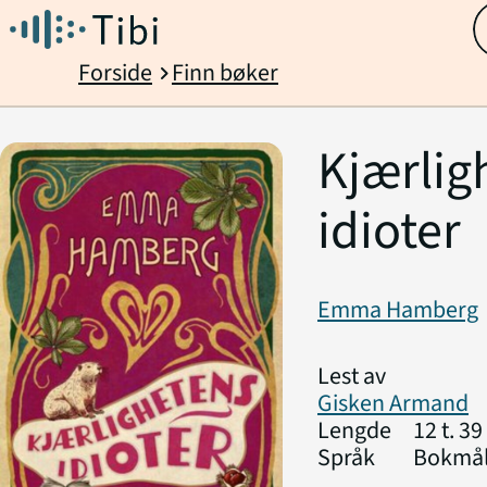
Forside
Finn bøker
chevron_right
Kjærlig
idioter
Emma Hamberg
Lest av
Gisken Armand
Lengde
12 t. 39
Språk
Bokmå