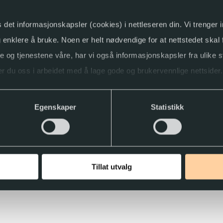
 vindpiskede
holdning
s det informasjonskapsler (cookies) i nettleseren din. Vi trenger
tid og lever
og enklere å bruke. Noen er helt nødvendige for at nettstedet skal
 år:
ner
ne og tjenestene våre, har vi også informasjonskapsler fra ulike s
 er en
ood
r du oss i arbeidet med å lage gode og brukervennlige nettsider.
ktig hvordan
tre forsvinner
ller trekke tilbake samtykket.
våre venners
Egenskaper
Statistikk
Tillat utvalg