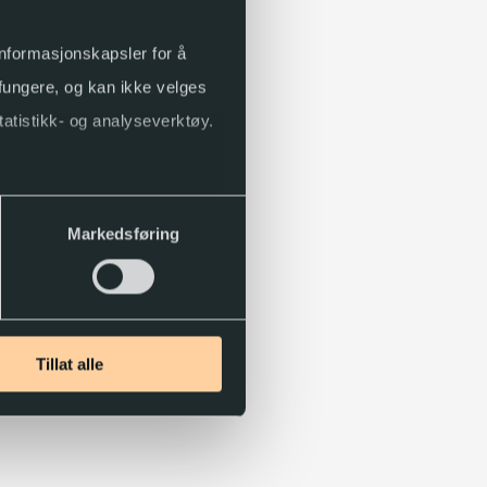
 informasjonskapsler for å
 fungere, og kan ikke velges
tatistikk- og analyseverktøy.
Markedsføring
Tillat alle