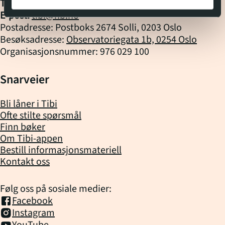
havets vald vert Støre
Tlf. biblioteket:
22 06 88 10
(kl.
10
-
14
)
forvandla til både
E-post:
tibi@nb.no
heltemodig storsymjar
Postadresse: Postboks 2674 Solli, 0203 Oslo
og duppande flaskepost,
Besøksadresse:
Observatoriegata 1b, 0254 Oslo
til både Odyssevs og
Organisasjonsnummer: 976 029 100
Jonas i kvalfiskens buk.
Snarveier
Bli låner i Tibi
Ofte stilte spørsmål
Finn bøker
Om Tibi-appen
Bestill informasjonsmateriell
Kontakt oss
Følg oss på sosiale medier:
Facebook
Instagram
YouTube