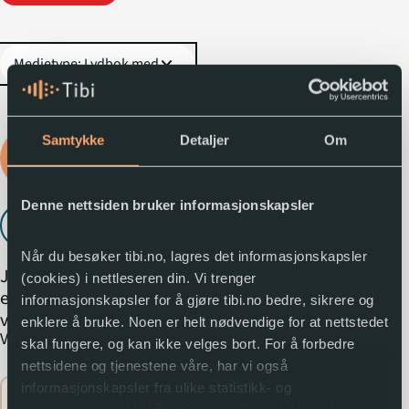
expand_more
Samtykke
Detaljer
Om
Logg inn for å låne
lydboka
Denne nettsiden bruker informasjonskapsler
Lytt til utdrag
play_arrow
Når du besøker tibi.no, lagres det informasjonskapsler
Jonas Gahr Støre. Eit dikt
(cookies) i nettleseren din. Vi trenger
er eit draumkvæde, ein
informasjonskapsler for å gjøre tibi.no bedre, sikrere og
visjon om rolla diktinga
enklere å bruke. Noen er helt nødvendige for at nettstedet
expand_more
Vis mer
spelar i ei visjonslaus tid.
skal fungere, og kan ikke velges bort. For å forbedre
Dette er ei bok om ein av
nettsidene og tjenestene våre, har vi også
dei viktigaste politiske
informasjonskapsler fra ulike statistikk- og
Flere
aktørane i den norske
analyseverktøy. Ved å godkjenne disse, hjelper du oss i