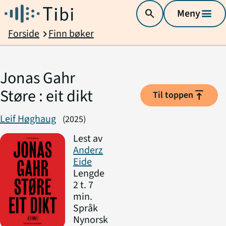
search
Meny
menu
Forside
Finn bøker
chevron_right
Jonas Gahr
Støre : eit dikt
vertical_align_top
Til toppen
Leif Høghaug
(2025)
Lest av
Anderz
Eide
Lengde
2 t. 7
min.
Språk
Nynorsk