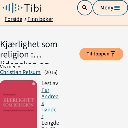
search
Meny
menu
Forside
Finn bøker
chevron_right
Kjærlighet som
religion :
vertical_align_top
Til toppen
lidenskap og
expand_more
Vis mer
Christian Refsum
lengsel i film og
(2016)
litteratur på
Lest av
Per
2000-tallet
Andrea
s
Tønde
r
Lengde