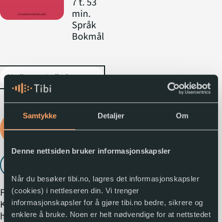
7 t. 53
min.
Språk
Bokmål
expand_more
Samtykke
Detaljer
Om
Logg inn for å låne
lydboka
Denne nettsiden bruker informasjonskapsler
Lytt til utdrag
play_arrow
Når du besøker tibi.no, lagres det informasjonskapsler
Fra forlagets omtale:
(cookies) i nettleseren din. Vi trenger
Kjærlighet som religion
informasjonskapsler for å gjøre tibi.no bedre, sikrere og
handler om endringer i
enklere å bruke. Noen er helt nødvendige for at nettstedet