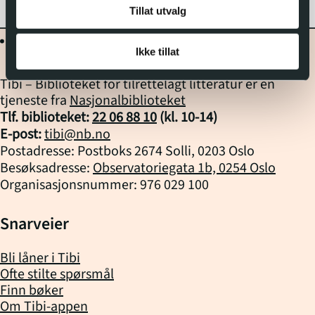
Tillat utvalg
Ikke tillat
Tibi – Biblioteket for tilrettelagt litteratur er en
tjeneste fra
Nasjonalbiblioteket
Tlf. biblioteket:
22 06 88 10
(kl.
10
-
14
)
E-post:
tibi@nb.no
Postadresse: Postboks 2674 Solli, 0203 Oslo
Besøksadresse:
Observatoriegata 1b, 0254 Oslo
Organisasjonsnummer: 976 029 100
Snarveier
Bli låner i Tibi
Ofte stilte spørsmål
Finn bøker
Om Tibi-appen