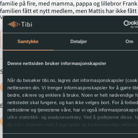
familie på fire, med mamma, pappa og lillebror Frank
familien fått et nytt medlem, men Mattis har ikke fått
expand_more
Vis mer
lillebror eller lillesøster, og han har ikke fått hund elle
eller marsvin for den saks skyld heller. Nei, familien L
har ganske enkelt fått et troll, eller nærmere bestemt 
Flere opplysninger
tusse som de tror må ha krøpet inn i bagasjerommet 
Samtykke
Detaljer
Om
var på bilferie i Jotunheimen tidligere på sommeren.
Trollvettreglene er en ny humorserie for aldersgruppe
som handler om alt man må lære seg når man bor me
Denne nettsiden bruker informasjonskapsler
troll.
Sjanger
Når du besøker tibi.no, lagres det informasjonskapsler (cooki
Humor
Romaner
nettleseren din. Vi trenger informasjonskapsler for å gjøre tib
bedre, sikrere og enklere å bruke. Noen er helt nødvendige fo
nettstedet skal fungere, og kan ikke velges bort. For å forbe
Emne
nettsidene og tjenestene våre, har vi også informasjonskapsl
ulike statistikk- og analyseverktøy. Ved å godkjenne disse, h
Familieforhold
Troll
du oss i arbeidet med å lage gode og brukervennlige nettside