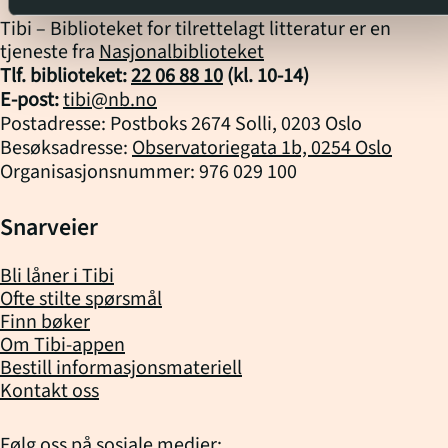
Tibi – Biblioteket for tilrettelagt litteratur er en
tjeneste fra
Nasjonalbiblioteket
Tlf. biblioteket:
22 06 88 10
(kl.
10
-
14
)
E-post:
tibi@nb.no
Postadresse: Postboks 2674 Solli, 0203 Oslo
Besøksadresse:
Observatoriegata 1b, 0254 Oslo
Organisasjonsnummer: 976 029 100
Snarveier
Bli låner i Tibi
Ofte stilte spørsmål
Finn bøker
Om Tibi-appen
Bestill informasjonsmateriell
Kontakt oss
Følg oss på sosiale medier: