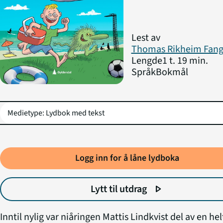
Lest av
Thomas Rikheim Fang
Lengde
1 t. 19 min.
Språk
Bokmål
Logg inn for å låne lydboka
Lytt til utdrag
play_arrow
Inntil nylig var niåringen Mattis Lindkvist del av en hel