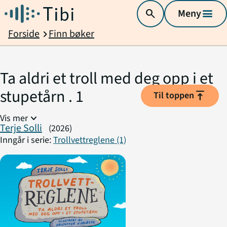
search
Meny
menu
Forside
Finn bøker
chevron_right
Ta aldri et troll med deg opp i et
stupetårn . 1
vertical_align_top
Til toppen
expand_more
Vis mer
Terje Solli
(2026)
Inngår i serie:
Trollvettreglene (1)