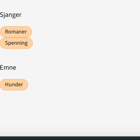
 geitene?
Sjanger
Romaner
Spenning
Emne
Hunder