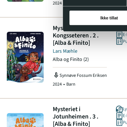
2024
Barn
Ikke tillat
Mysteriet på
Ly
Kongsseteren . 2 .
E
[Alba & Finito]
Pu
Lars Mæhle
Alba og Finito
(2)
mic
Synnøve Fossum Eriksen
2024
Barn
Mysteriet i
Ly
Jotunheimen . 3 .
E
[Alba & Finito]
Pu