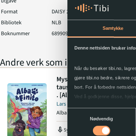
utgave
Format
DAISY 2.02
Bibliotek
NLB
Samtykke
Boknummer
689909
Denne nettsiden bruker inf
Andre verk som inngår i serien
Når du besøker tibi.no, lagre
Mysteriet med den
gjøre tibi.no bedre, sikrere 
Ly
tause papegøyen . 1
E
bort. For å forbedre nettside
. [Alba & Finito]
Pu
Ved å godkjenne disse, hjelpe
Lars Mæhle
Samtykkevalg
Alba og Finito
(1)
Du kan når som helst endre e
Nødvendig
mic
Synnøve Fossum Eriksen