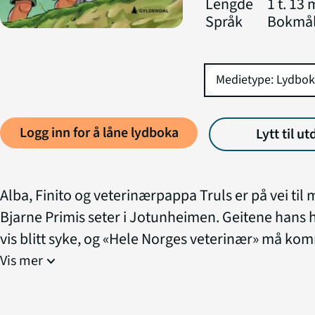
Lengde
1 t. 13 
Språk
Bokmå
Logg inn for å låne lydboka
Lytt til ut
Alba, Finito og veterinærpappa Truls er på vei til
Bjarne Primis seter i Jotunheimen. Geitene hans 
vis blitt syke, og «Hele Norges veterinær» må ko
Men når Ferrarien til osteimportør Magne Manch
Vis mer
expand_more
matanmelder Synne Syrle plutselig forsvinner, får
enda en gåte i fanget. Klarer de å løse mysteriet? 