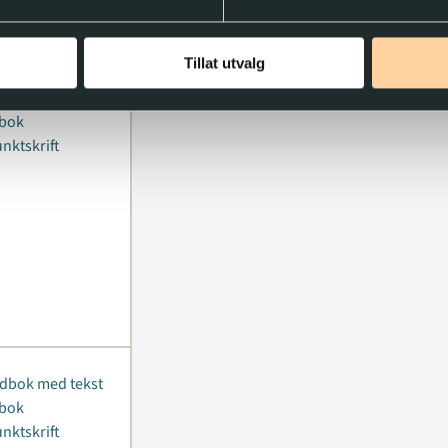
Tillat utvalg
dbok med tekst
-bok
nktskrift
dbok med tekst
-bok
nktskrift