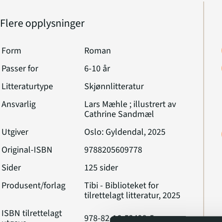
Pappa Truls å finne ut av hva som har skjedd med
Flere opplysninger
Form
Roman
Passer for
6-10 år
Litteraturtype
Skjønnlitteratur
Ansvarlig
Lars Mæhle ; illustrert av
Cathrine Sandmæl
Utgiver
Oslo: Gyldendal, 2025
Original-ISBN
9788205609778
Sider
125 sider
Produsent/forlag
Tibi - Biblioteket for
tilrettelagt litteratur, 2025
ISBN tilrettelagt
978-82-16-52498-5