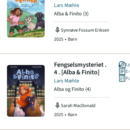
Lars Mæhle
Alba & Finito
(3)
mic
Synnøve Fossum Eriksen
2025
Barn
Fengselsmysteriet .
Ly
4 . [Alba & Finito]
E
Pu
Lars Mæhle
Alba og Finito
(4)
mic
Sarah MacDonald
2025
Barn