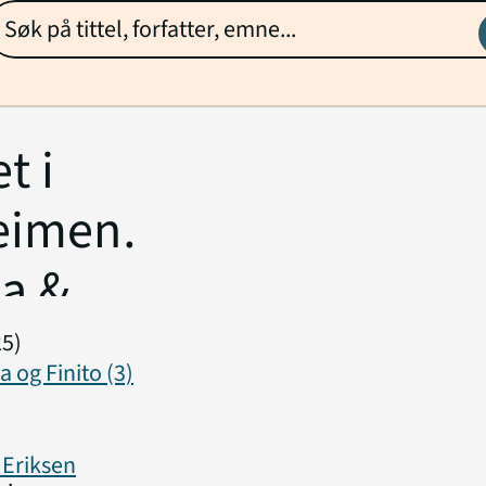
t i
eimen
ba &
25)
a og Finito (3)
Eriksen