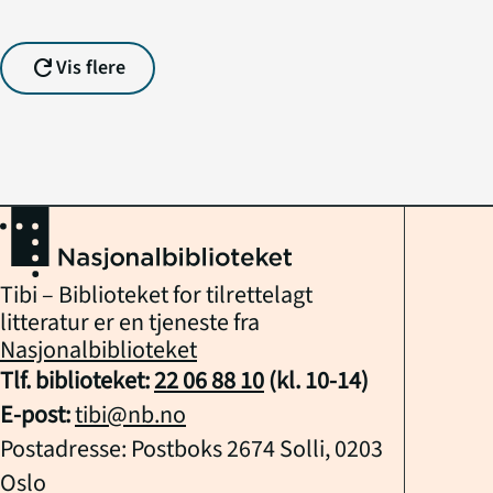
refresh
Vis flere
Tibi – Biblioteket for tilrettelagt
litteratur er en tjeneste fra
Nasjonalbiblioteket
Tlf. biblioteket:
22 06 88 10
(kl.
10
-
14
)
E-post:
tibi@nb.no
Postadresse: Postboks 2674 Solli, 0203
Oslo