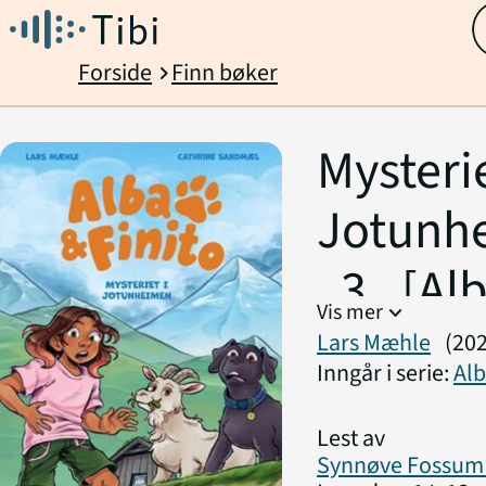
Forside
Finn bøker
chevron_right
Mysterie
Jotunh
. 3 . [Al
Vis mer
expand_more
Finito]
Lars Mæhle
(20
Inngår i serie:
Alb
Lest av
Synnøve Fossum 