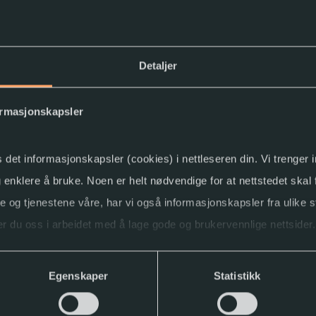
Detaljer
ormasjonskapsler
s det informasjonskapsler (cookies) i nettleseren din. Vi trenger
og enklere å bruke. Noen er helt nødvendige for at nettstedet skal
dbok med tekst
-bok
ne og tjenestene våre, har vi også informasjonskapsler fra ulike s
nktskrift
r du oss i arbeidet med å lage gode og brukervennlige nettsider.
ller trekke tilbake samtykket.
Egenskaper
Statistikk