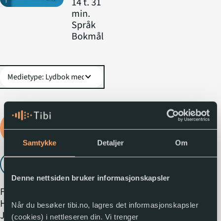
14 t. 31
min.
Språk
Bokmål
expand_more
Logg inn for å låne
lydboka
Samtykke
Detaljer
Om
Lytt til utdrag
play_arrow
Denne nettsiden bruker informasjonskapsler
Fra forlagets omtale:
Historiker Harald Dag
Når du besøker tibi.no, lagres det informasjonskapsler
Jølle har fulgt
(cookies) i nettleseren din. Vi trenger