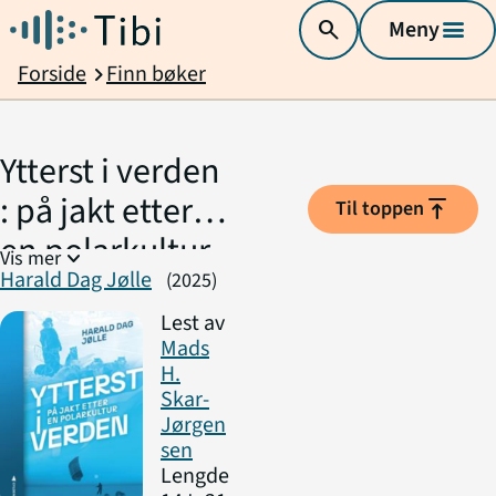
search
Meny
menu
Forside
Finn bøker
chevron_right
Ytterst i verden
: på jakt etter
vertical_align_top
Til toppen
en polarkultur
expand_more
Vis mer
Harald Dag Jølle
(2025)
Lest av
Mads
H.
Skar-
Jørgen
sen
Lengde