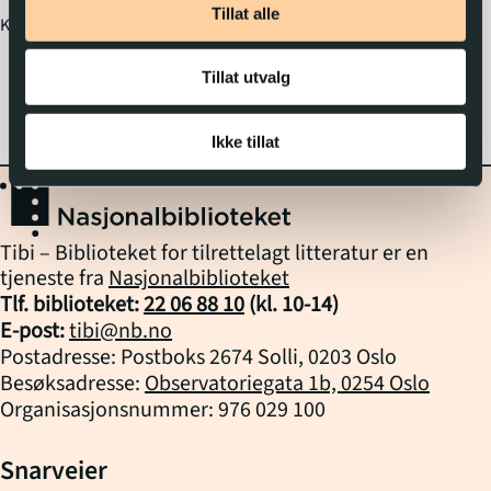
Tillat alle
endret seg.
Klassifikasjon
910.911
Tillat utvalg
Ikke tillat
Tibi – Biblioteket for tilrettelagt litteratur er en
tjeneste fra
Nasjonalbiblioteket
Tlf. biblioteket:
22 06 88 10
(kl.
10
-
14
)
E-post:
tibi@nb.no
Postadresse: Postboks 2674 Solli, 0203 Oslo
Besøksadresse:
Observatoriegata 1b, 0254 Oslo
Organisasjonsnummer: 976 029 100
Snarveier