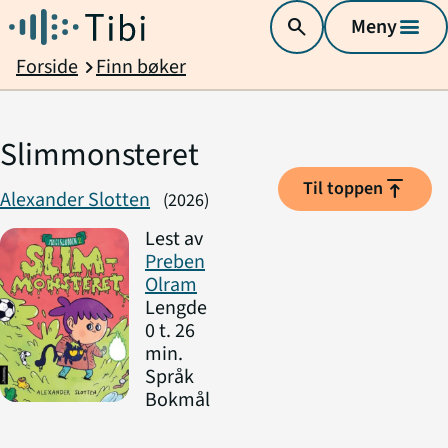
search
Meny
menu
Forside
Finn bøker
chevron_right
Slimmonsteret
vertical_align_top
Til toppen
Alexander Slotten
(2026)
Lest av
Preben
Olram
Lengde
0 t. 26
min.
Språk
Bokmål