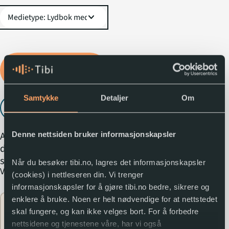
expand_more
Logg inn for å låne
lydboka
Samtykke
Detaljer
Om
Lytt til utdrag
play_arrow
Alfred og Ester har
Denne nettsiden bruker informasjonskapsler
dannet Magiklubben og
starter opptreningen for
Når du besøker tibi.no, lagres det informasjonskapsler
expand_more
Vis mer
å bli Skikkelig Gode
(cookies) i nettleseren din. Vi trenger
Magikere. De får bruk for
informasjonskapsler for å gjøre tibi.no bedre, sikrere og
alle triksene i boka da
enklere å bruke. Noen er helt nødvendige for at nettstedet
Flere
det plutselig dukker opp
skal fungere, og kan ikke velges bort. For å forbedre
expand_circle_down
opplysninger
et slimmonster med
nettsidene og tjenestene våre, har vi også