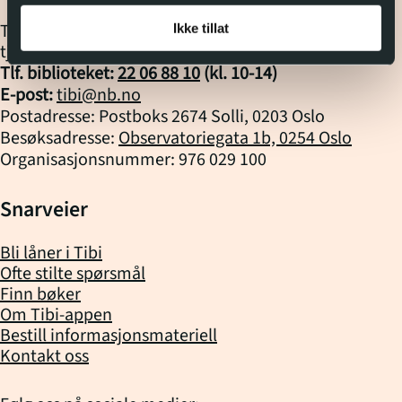
Tibi – Biblioteket for tilrettelagt litteratur er en
Ikke tillat
tjeneste fra
Nasjonalbiblioteket
Tlf. biblioteket:
22 06 88 10
(kl.
10
-
14
)
E-post:
tibi@nb.no
Postadresse: Postboks 2674 Solli, 0203 Oslo
Besøksadresse:
Observatoriegata 1b, 0254 Oslo
Organisasjonsnummer: 976 029 100
Snarveier
Bli låner i Tibi
Ofte stilte spørsmål
Finn bøker
Om Tibi-appen
Bestill informasjonsmateriell
Kontakt oss