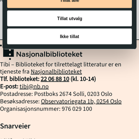
Klassifikasjon
919.8904
Tillat alle
galskap. Blant
mannskapet var den
Tillat utvalg
amerikansk legen
Frederick Cook og den
24 år gamle
Ikke tillat
nestkommanderende
Roald Amundsen. Dette
var en avgjørende
Tibi – Biblioteket for tilrettelagt litteratur er en
ekspedisjon for
tjeneste fra
Nasjonalbiblioteket
Amundsens videre
Tlf. biblioteket:
22 06 88 10
(kl.
10
-
14
)
karriere, og sammen
E-post:
tibi@nb.no
med Cook la han en plan
Postadresse: Postboks 2674 Solli, 0203 Oslo
for å få mennene ut av
Besøksadresse:
Observatoriegata 1b, 0254 Oslo
helvetet ved verdens
Organisasjonsnummer: 976 029 100
ende.
Snarveier