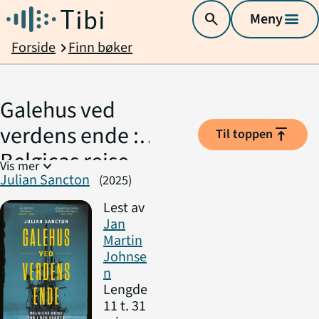
search
Meny
menu
Forside
Finn bøker
chevron_right
Galehus ved
verdens ende :
vertical_align_top
Til toppen
Belgicas reise
expand_more
Vis mer
Julian Sancton
inn i den mørke
(2025)
antarktiske
Lest av
Jan
natten
Martin
Johnse
n
Lengde
11 t. 31