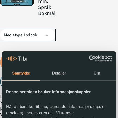
min.
Språk
Bokmål
expand_more
Logg inn for å låne
lydboka
Samtykke
Detaljer
Om
Lytt til utdrag
play_arrow
Denne nettsiden bruker informasjonskapsler
I august 1897 satte den
31 år gamle belgiske
Når du besøker tibi.no, lagres det informasjonskapsler
kommandanten Adrien
(cookies) i nettleseren din. Vi trenger
expand_more
Vis mer
de Gerlache seil med