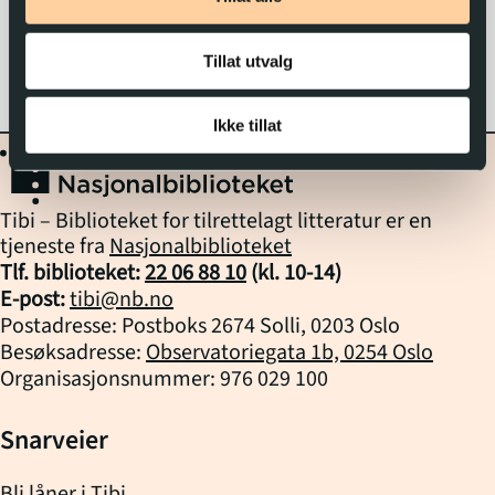
Tillat utvalg
Ikke tillat
Tibi – Biblioteket for tilrettelagt litteratur er en
tjeneste fra
Nasjonalbiblioteket
Tlf. biblioteket:
22 06 88 10
(kl.
10
-
14
)
E-post:
tibi@nb.no
Postadresse: Postboks 2674 Solli, 0203 Oslo
Besøksadresse:
Observatoriegata 1b, 0254 Oslo
Organisasjonsnummer: 976 029 100
Snarveier
Bli låner i Tibi