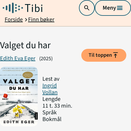
search
Meny
menu
Forside
Finn bøker
chevron_right
Valget du har
vertical_align_top
Til toppen
Edith Eva Eger
(2025)
Lest av
Ingrid
Vollan
Lengde
11 t. 33 min.
Språk
Bokmål