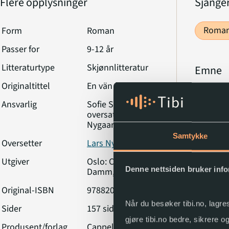
Flere opplysninger
Sjange
Roman
Form
Roman
Passer for
9-12 år
Litteraturtype
Skjønnlitteratur
Emne
Originaltittel
En vän för livet
Venns
Ansvarlig
Sofie Sarenbrant ;
oversatt av Lars
Hester
Nygaard
Samtykke
Oversetter
Lars Nygaard
Utgiver
Oslo: Cappelen
Denne nettsiden bruker inf
Damm, 2025
Original-ISBN
9788202877392
Når du besøker tibi.no, lagre
Sider
157 sider
gjøre tibi.no bedre, sikrere 
Produsent/forlag
Cappelen Damm