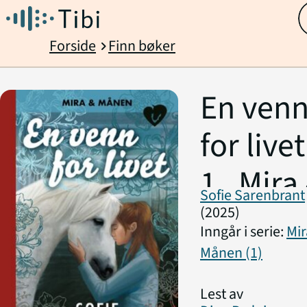
Forside
Finn bøker
chevron_right
En ven
for livet
1 . Mira
Sofie Sarenbrant
Månen
(2025)
Inngår i serie:
Mir
Månen (1)
Lest av