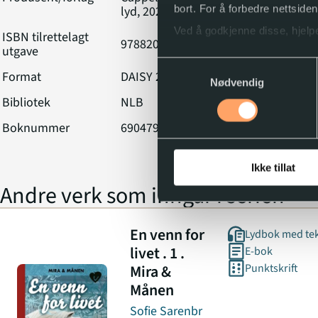
bort. For å forbedre nettside
lyd, 2025
Ved å godkjenne disse, hjelpe
ISBN tilrettelagt
9788202892920
utgave
Samtykkevalg
Format
DAISY 2.02
Du kan når som helst endre e
Nødvendig
Bibliotek
NLB
Boknummer
690479
Ikke tillat
Andre verk som inngår i serien
En venn for
Lydbok med te
livet . 1 .
E-bok
Mira &
Punktskrift
Månen
Sofie Sarenbr