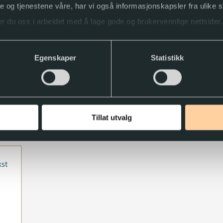
ne og tjenestene våre, har vi også informasjonskapsler fra ulike s
r du oss i arbeidet med å lage gode og brukervennlige nettsider.
ller trekke tilbake samtykket.
Egenskaper
Statistikk
Tillat utvalg
kst