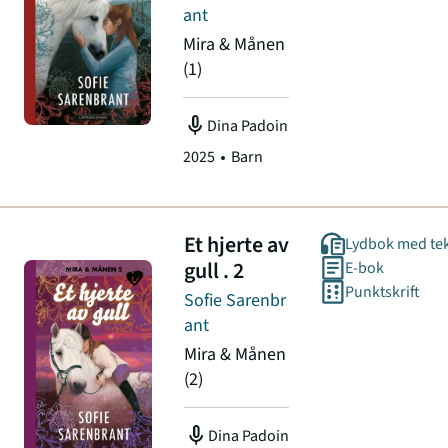
ant
Mira & Månen
(1)
mic
Dina Padoin
2025
Barn
Et hjerte av
Lydbok med te
gull . 2
E-bok
Punktskrift
Sofie Sarenbr
ant
Mira & Månen
(2)
mic
Dina Padoin