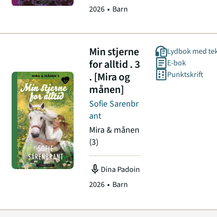
2026
Barn
Min stjerne
Lydbok med te
for alltid . 3
E-bok
. [Mira og
Punktskrift
månen]
Sofie Sarenbr
ant
Mira & månen
(3)
mic
Dina Padoin
2026
Barn