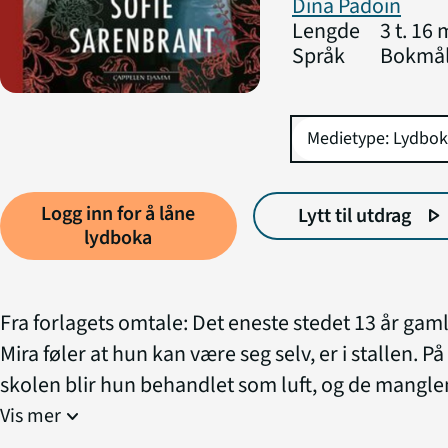
Dina Padoin
Lengde
3 t. 16 
Språk
Bokmå
Logg inn for å låne
Lytt til utdrag
play_arrow
lydboka
Fra forlagets omtale: Det eneste stedet 13 år gam
Mira føler at hun kan være seg selv, er i stallen. På
skolen blir hun behandlet som luft, og de mangl
sosiale evnene hennes ekskluderer henne fra de
Vis mer
expand_more
andre i klassen. Ridetimene er vanskelige og