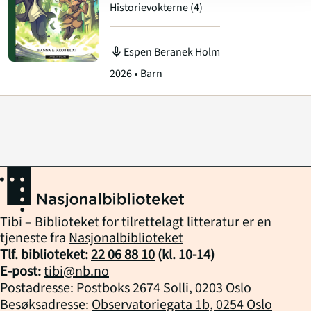
Historievokterne
(4)
mic
Espen Beranek Holm
2026
Barn
Tibi – Biblioteket for tilrettelagt litteratur er en
tjeneste fra
Nasjonalbiblioteket
Tlf. biblioteket:
22 06 88 10
(kl.
10
-
14
)
E-post:
tibi@nb.no
Postadresse: Postboks 2674 Solli, 0203 Oslo
Besøksadresse:
Observatoriegata 1b, 0254 Oslo