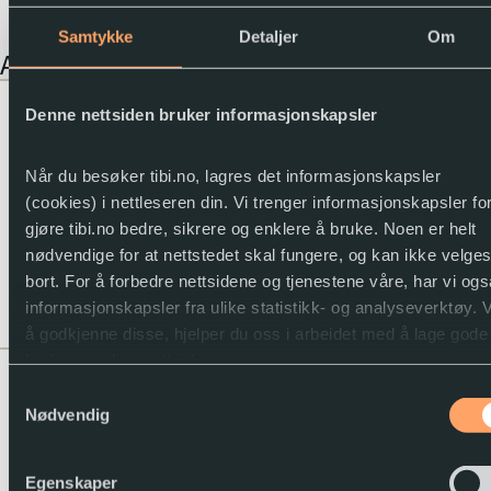
Samtykke
Detaljer
Om
Andre verk som inngår i serien
Oppdraget i London
Lydbok med t
Denne nettsiden bruker informasjonskapsler
. 1 .
E-bok
Punktskrift
Historievokterne
Når du besøker tibi.no, lagres det informasjonskapsler
Hanna Blixt, Jakob Blixt
(cookies) i nettleseren din. Vi trenger informasjonskapsler fo
Historievokterne
(1)
gjøre tibi.no bedre, sikrere og enklere å bruke. Noen er helt
nødvendige for at nettstedet skal fungere, og kan ikke velge
mic
Espen Beranek Holm
bort. For å forbedre nettsidene og tjenestene våre, har vi ogs
informasjonskapsler fra ulike statistikk- og analyseverktøy. 
2025
Barn
å godkjenne disse, hjelper du oss i arbeidet med å lage gode
brukervennlige nettsider.
Gjemmestedet i
Lydbok med t
Samtykkevalg
Amsterdam . 2 .
E-bok
Du kan når som helst endre eller trekke tilbake samtykket.
Nødvendig
Punktskrift
Historievokterne
Hanna Blixt, Jakob Blixt
Historievokterne
(2)
Egenskaper