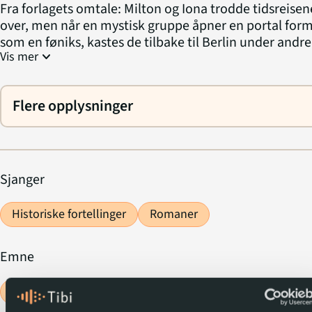
Fra forlagets omtale: Milton og Iona trodde tidsreisen
over, men når en mystisk gruppe åpner en portal for
som en føniks, kastes de tilbake til Berlin under andre
expand_more
Vis mer
verdenskrig. I skyggen av konsentrasjonsleiren
Sachsenhausen avdekkes den enorme
forfalskningsoperasjonen Operasjon Bernhard – og liv
Flere opplysninger
på spill.
Sjanger
Historiske fortellinger
Romaner
Emne
Tidsreiser