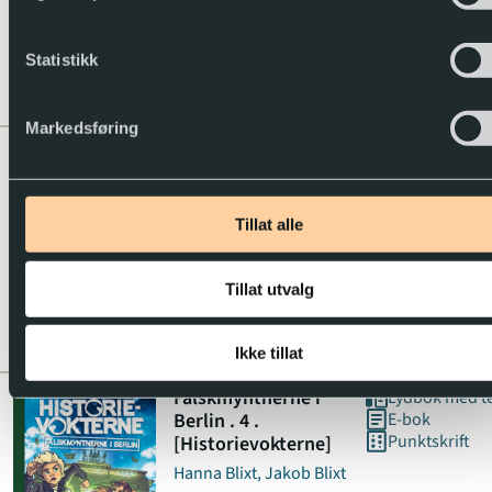
mic
Espen Beranek Holm
Statistikk
2025
Barn
Markedsføring
Flukten fra
Lydbok med t
Budapest . 3
E-bok
Punktskrift
Hanna Blixt, Jakob Blixt
Tillat alle
Historievokterne
(3)
Tillat utvalg
mic
Espen Beranek Holm
2026
Barn
Ikke tillat
Falskmyntnerne i
Lydbok med t
Berlin . 4 .
E-bok
Punktskrift
[Historievokterne]
Hanna Blixt, Jakob Blixt