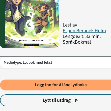
Lest av
Espen Beranek Holm
Lengde
3 t. 33 min.
Språk
Bokmål
Logg inn for å låne lydboka
Lytt til utdrag
play_arrow