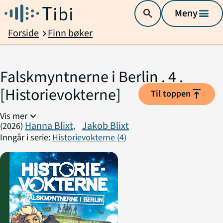
search
Meny
menu
Forside
Finn bøker
chevron_right
Falskmyntnerne i Berlin . 4 .
[Historievokterne]
vertical_align_top
Til toppen
expand_more
Vis mer
Hanna Blixt
,
Jakob Blixt
(2026)
Inngår i serie:
Historievokterne (4)