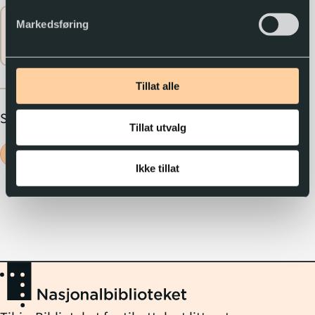
Flere
Markedsføring
expand_circle_down
opplysninger
Tillat alle
Sjanger
Tillat utvalg
Bildebøker
Ikke tillat