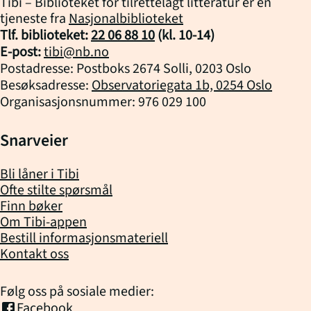
Tibi – Biblioteket for tilrettelagt litteratur er en
tjeneste fra
Nasjonalbiblioteket
Tlf. biblioteket:
22 06 88 10
(kl.
10
-
14
)
E-post:
tibi@nb.no
Postadresse: Postboks 2674 Solli, 0203 Oslo
Besøksadresse:
Observatoriegata 1b, 0254 Oslo
Organisasjonsnummer: 976 029 100
Snarveier
Bli låner i Tibi
Ofte stilte spørsmål
Finn bøker
Om Tibi-appen
Bestill informasjonsmateriell
Kontakt oss
Følg oss på sosiale medier:
Facebook