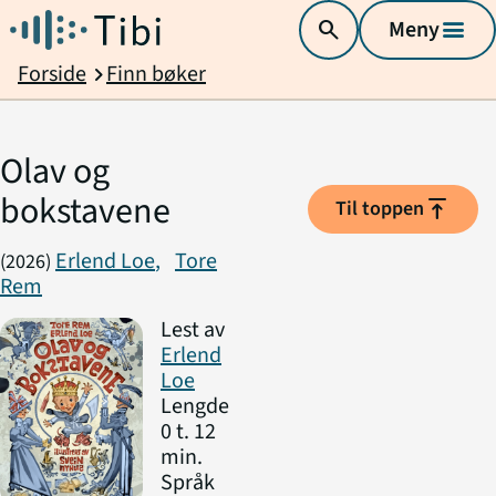
search
Meny
menu
Forside
Finn bøker
chevron_right
Olav og
bokstavene
vertical_align_top
Til toppen
Erlend Loe
,
Tore
(2026)
Rem
Lest av
Erlend
Loe
Lengde
0 t. 12
min.
Språk