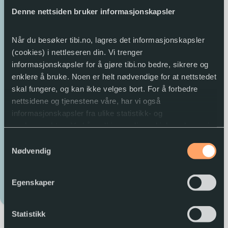
Tibi anbefaler
på ski, men å lese
Denne nettsiden bruker informasjonskapsler
format_quote
bokstaver, det synes han
er vanskelig. Selv om
Når du besøker tibi.no, lagres det informasjonskapsler
han øver og øver, stokker
Visste du at til og
(cookies) i nettleseren din. Vi trenger
bokstavene seg og blir
med kongelige kan
informasjonskapsler for å gjøre tibi.no bedre, sikrere og
uforståelige. Men må
streve med lesing?
enklere å bruke. Noen er helt nødvendige for at nettstedet
man ikke kunne lese for
Nydelig illustrert og
skal fungere, og kan ikke velges bort. For å forbedre
å være voksen? Og kan
fortalt om Kong
nettsidene og tjenestene våre, har vi også
man være konge når
Olavs kamp mot
informasjonskapsler fra ulike statistikk- og
man ikke er venn med
bokstavene.
analyseverktøy. Ved å godkjenne disse, hjelper du oss i
bokstavene?
arbeidet med å lage gode og brukervennlige nettsider.
Samtykkevalg
Anbefalt av
Nødvendig
Du kan når som helst endre eller trekke tilbake
Ida
samtykket.
Corneliussen
Egenskaper
Moe
Statistikk