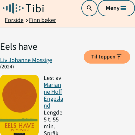
search
Meny
menu
Forside
Finn bøker
chevron_right
Eels have
vertical_align_top
Til toppen
Liv Johanne Mossige
(2024)
Lest av
Marian
ne Hoff
Engesla
nd
Lengde
5 t. 55
min.
Språk