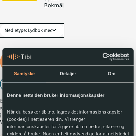
Bokmål
expand_more
Logg inn for å låne
lydboka
Samtykke
Detaljer
Om
Lytt til utdrag
play_arrow
Denne nettsiden bruker informasjonskapsler
En alenemor flytter med
sønnen til en økolandsby
Når du besøker tibi.no, lagres det informasjonskapsler
i Danmark, der hun har
(cookies) i nettleseren din. Vi trenger
expand_more
Vis mer
fått jobb som
informasjonskapsler for å gjøre tibi.no bedre, sikrere og
deltidspleier for en
enklere å bruke. Noen er helt nødvendige for at nettstedet