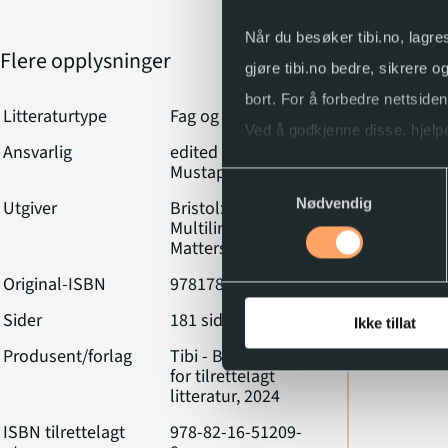
Når du besøker tibi.no, lagre
Flere opplysninger
Emne
gjøre tibi.no bedre, sikrere 
bort. For å forbedre nettside
Overs
Litteraturtype
Fag og fakta
Ved å godkjenne disse, hjelpe
Ansvarlig
edited by
Mustapha Taibi
Klassifik
Samtykkevalg
Du kan når som helst endre e
Nødvendig
Utgiver
Bristol:
Multilingual
Matters, 2018
Original-ISBN
9781783099122
Sider
181 sider
Ikke tillat
Produsent/forlag
Tibi - Biblioteket
for tilrettelagt
litteratur, 2024
ISBN tilrettelagt
978-82-16-51209-