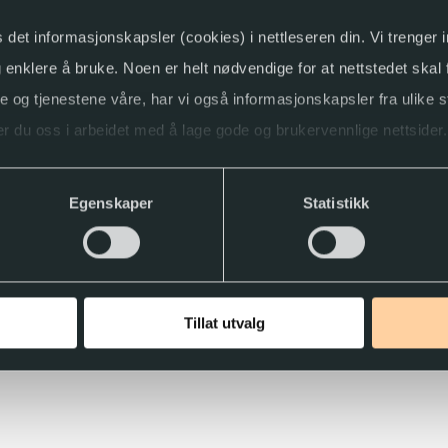
s det informasjonskapsler (cookies) i nettleseren din. Vi trenger
og enklere å bruke. Noen er helt nødvendige for at nettstedet skal
ne og tjenestene våre, har vi også informasjonskapsler fra ulike s
ettelse
r du oss i arbeidet med å lage gode og brukervennlige nettsider.
asjon
418.02
ller trekke tilbake samtykket.
Egenskaper
Statistikk
Tillat utvalg