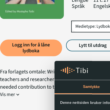
Lengde
11 t. 27
ke Townsley
Språk
Engels
Logg inn for å låne
Lytt til utdrag
p
lydboka
Fra forlagets omtale: Written by translation practi
teachers and researchers, this edited volume is 
needed contribution to the under-researched are
Samtykke
community translation.
Vis mer
expand_more
Denne nettsiden bruker inf