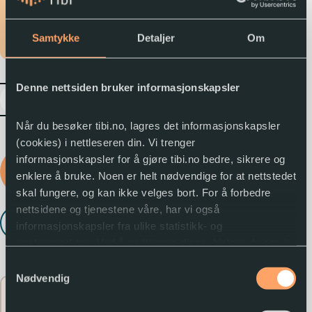
min.
Språk
Samtykke
Detaljer
Om
Bokmål
Denne nettsiden bruker informasjonskapsler
expand_more
Når du besøker tibi.no, lagres det informasjonskapsler
(cookies) i nettleseren din. Vi trenger
informasjonskapsler for å gjøre tibi.no bedre, sikrere og
Logg inn for å låne
enklere å bruke. Noen er helt nødvendige for at nettstedet
lydboka
skal fungere, og kan ikke velges bort. For å forbedre
nettsidene og tjenestene våre, har vi også
Lytt til utdrag
play_arrow
informasjonskapsler fra ulike statistikk- og
analyseverktøy. Ved å godkjenne disse, hjelper du oss i
arbeidet med å lage gode og brukervennlige nettsider.
Samtykkevalg
Nødvendig
Flere opplysninger
Du kan når som helst endre eller trekke tilbake
expand_circle_down
samtykket.