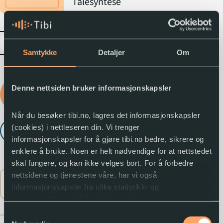
Talesyntese
expand_more
Samtykke
Detaljer
Om
Logg inn for å låne
Denne nettsiden bruker informasjonskapsler
lydboka
Når du besøker tibi.no, lagres det informasjonskapsler
(cookies) i nettleseren din. Vi trenger
Lytt til utdrag
play_arrow
informasjonskapsler for å gjøre tibi.no bedre, sikrere og
enklere å bruke. Noen er helt nødvendige for at nettstedet
skal fungere, og kan ikke velges bort. For å forbedre
nettsidene og tjenestene våre, har vi også
Flere opplysninger
expand_circle_down
informasjonskapsler fra ulike statistikk- og
analyseverktøy. Ved å godkjenne disse, hjelper du oss i
arbeidet med å lage gode og brukervennlige nettsider.
Samtykkevalg