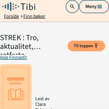
search
Meny
menu
Forside
Finn bøker
chevron_right
STREK : Tro,
aktualitet,
vertical_align_top
Til toppen
rotfeste
Asle Finnseth
Lest av
Clara