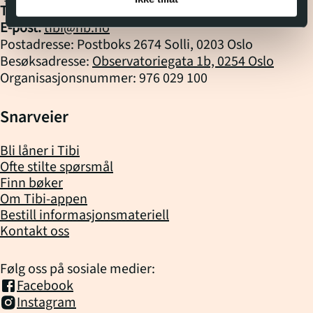
Tlf. biblioteket:
22 06 88 10
(kl.
10
-
14
)
E-post:
tibi@nb.no
Postadresse: Postboks 2674 Solli, 0203 Oslo
Besøksadresse:
Observatoriegata 1b, 0254 Oslo
Organisasjonsnummer: 976 029 100
Snarveier
Bli låner i Tibi
Ofte stilte spørsmål
Finn bøker
Om Tibi-appen
Bestill informasjonsmateriell
Kontakt oss
Følg oss på sosiale medier:
Facebook
Instagram