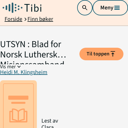
search
Meny
menu
Forside
Finn bøker
chevron_right
UTSYN : Blad for
Norsk Luthersk
vertical_align_top
Til toppen
Misjonssamband
expand_more
Vis mer
Heidi M. Klingsheim
Lest av
Clara