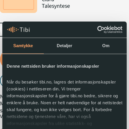
Talesyntese
expand_more
Samtykke
Detaljer
Om
Logg inn for å låne
lydboka
Denne nettsiden bruker informasjonskapsler
Lytt til utdrag
play_arrow
Når du besøker tibi.no, lagres det informasjonskapsler
(cookies) i nettleseren din. Vi trenger
Norsk Luthersk
informasjonskapsler for å gjøre tibi.no bedre, sikrere og
Misjonssamband er en fri og
enklere å bruke. Noen er helt nødvendige for at nettstedet
selvstendig
skal fungere, og kan ikke velges bort. For å forbedre
expand_more
Vis mer
misjonsorganisasjon på
nettsidene og tjenestene våre, har vi også
luthersk grunn som jobber
informasjonskapsler fra ulike statistikk- og