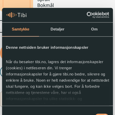
Bokmål
expand_more
Samtykke
Detaljer
Om
Denne nettsiden bruker informasjonskapsler
Logg inn for å låne
lydboka
Når du besøker tibi.no, lagres det informasjonskapsler
(cookies) i nettleseren din. Vi trenger
Lytt til utdrag
play_arrow
informasjonskapsler for å gjøre tibi.no bedre, sikrere og
enklere å bruke. Noen er helt nødvendige for at nettstedet
skal fungere, og kan ikke velges bort. For å forbedre
nettsidene og tjenestene våre, har vi også
Flere opplysninger
expand_circle_down
informasjonskapsler fra ulike statistikk- og
analyseverktøy. Ved å godkjenne disse, hjelper du oss i
arbeidet med å lage gode og brukervennlige nettsider.
Samtykkevalg