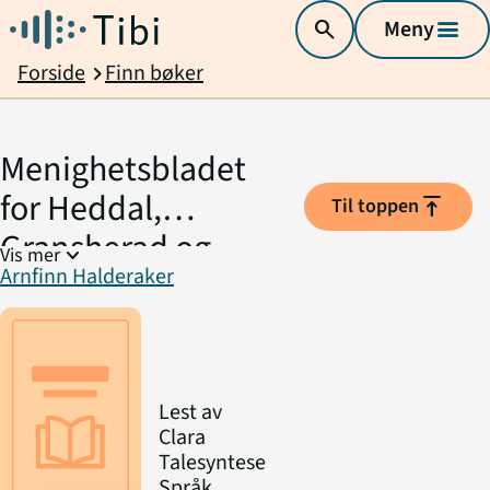
search
Meny
menu
Forside
Finn bøker
chevron_right
Menighetsbladet
for Heddal,
vertical_align_top
Til toppen
Gransherad og
expand_more
Vis mer
Arnfinn Halderaker
Lisleherad
Lest av
Clara
Talesyntese
Språk