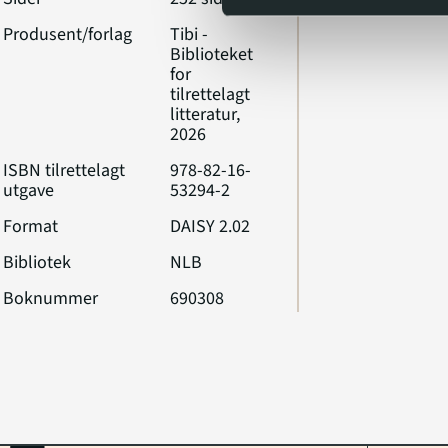
Produsent/forlag
Tibi -
Biblioteket
for
tilrettelagt
litteratur,
2026
ISBN tilrettelagt
978-82-16-
utgave
53294-2
Format
DAISY 2.02
Bibliotek
NLB
Boknummer
690308