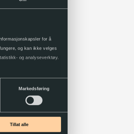
 informasjonskapsler for å
 fungere, og kan ikke velges
tatistikk- og analyseverktøy.
Markedsføring
Tillat alle