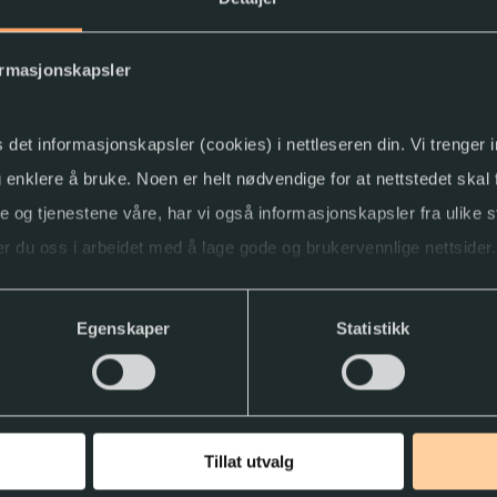
ormasjonskapsler
s det informasjonskapsler (cookies) i nettleseren din. Vi trenger
og enklere å bruke. Noen er helt nødvendige for at nettstedet skal
ne og tjenestene våre, har vi også informasjonskapsler fra ulike s
r du oss i arbeidet med å lage gode og brukervennlige nettsider.
ller trekke tilbake samtykket.
Egenskaper
Statistikk
Tillat utvalg