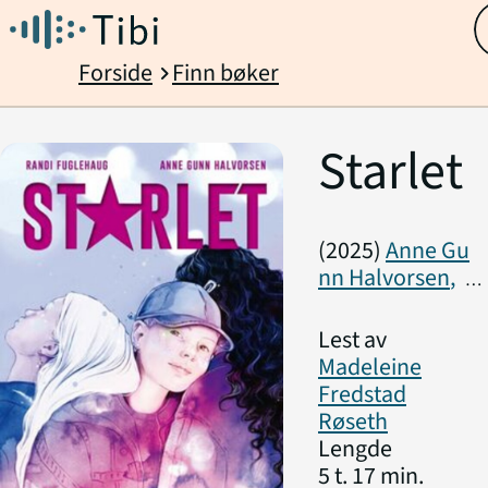
Forside
Finn bøker
chevron_right
Starlet
(2025)
Anne Gu
nn Halvorsen
,
Randi Fugleha
ug
Lest av
Madeleine
Fredstad
Røseth
Lengde
5 t. 17 min.