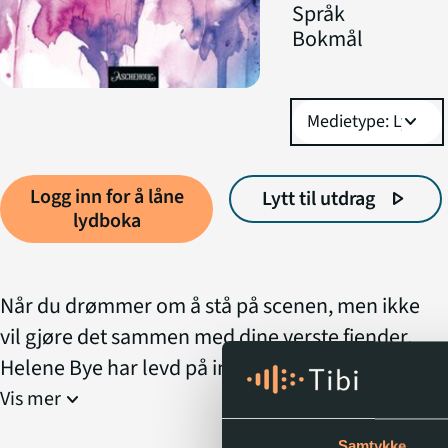
Språk
Bokmål
expand_more
Logg inn for å låne
Lytt til utdrag
play_arrow
lydboka
Når du drømmer om å stå på scenen, men ikke
vil gjøre det sammen med dine verste fiender.
Helene Bye har levd på internett siden før hun
ble født. Hele Norge kjenner vesle, søte
Vis mer
expand_more
Hellybaby. Tror de. Nå er Helene tretten år og
Samtykke