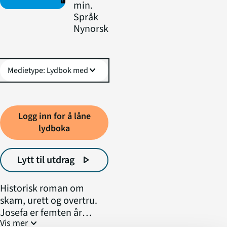
min.
Språk
Nynorsk
expand_more
Logg inn for å låne
lydboka
Lytt til utdrag
play_arrow
Historisk roman om
skam, urett og overtru.
Josefa er femten år
expand_more
Vis mer
gammal då faren ror