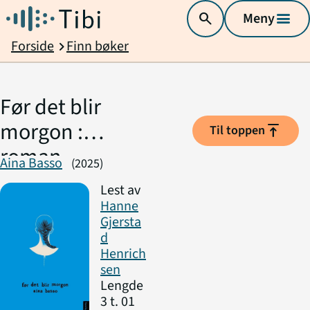
search
Meny
menu
Forside
Finn bøker
chevron_right
Før det blir
morgon :
vertical_align_top
Til toppen
roman
Aina Basso
(2025)
Lest av
Hanne
Gjersta
d
Henrich
sen
Lengde
3 t. 01