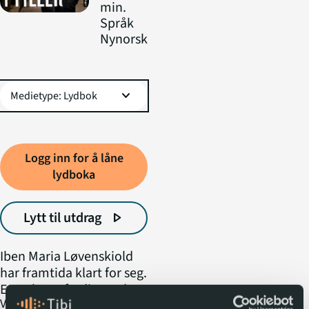
min.
Språk
Nynorsk
expand_more
Logg inn for å låne
lydboka
Lytt til utdrag
play_arrow
Iben Maria Løvenskiold
har framtida klart for seg.
Etter ho er ferdig med
expand_more
Vis mer
internatskolen i Sveits,