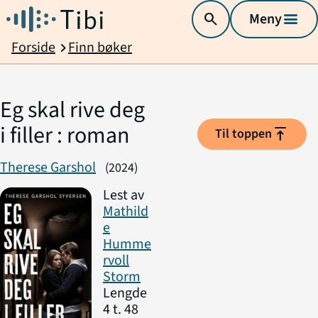
search
Meny
menu
Forside
Finn bøker
chevron_right
Eg skal rive deg
i filler : roman
vertical_align_top
Til toppen
Therese Garshol
(2024)
Lest av
Mathild
e
Humme
rvoll
Storm
Lengde
4 t. 48