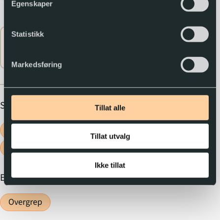
for ho først.
Egenskaper
Statistikk
Flere
expand_circle_down
opplysninger
Markedsføring
Sjanger
Tillat alle
Psykologisk
Tillat utvalg
Romaner
Spenning
Ikke tillat
Emne
Overgrep