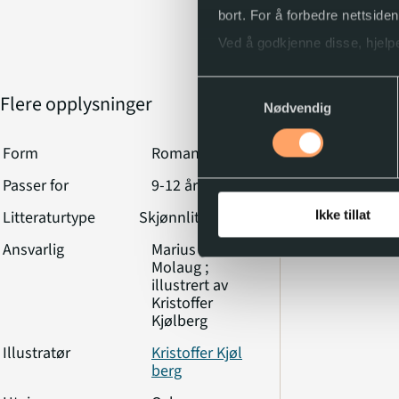
bort. For å forbedre nettside
Ved å godkjenne disse, hjelpe
Samtykkevalg
Flere opplysninger
Sjanger
Du kan når som helst endre e
Nødvendig
Humor
Form
Roman
Romaner
Passer for
9-12 år
Litteraturtype
Skjønnlitteratur
Ikke tillat
Ansvarlig
Marius Horn
Molaug ;
illustrert av
Kristoffer
Kjølberg
Illustratør
Kristoffer Kjøl
berg