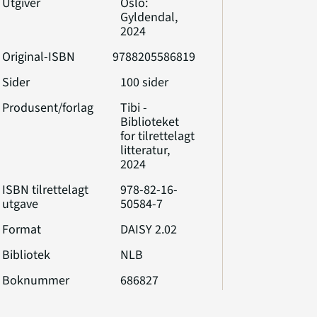
Utgiver
Oslo:
Gyldendal,
2024
Original-ISBN
9788205586819
Sider
100 sider
Produsent/forlag
Tibi -
Biblioteket
for tilrettelagt
litteratur,
2024
ISBN tilrettelagt
978-82-16-
utgave
50584-7
Format
DAISY 2.02
Bibliotek
NLB
Boknummer
686827