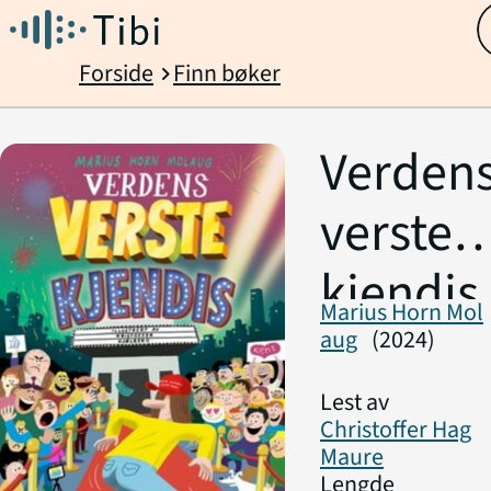
Forside
Finn bøker
chevron_right
Verden
verste
kjendis
Marius Horn Mol
aug
(2024)
Lest av
Christoffer Hag
Maure
Lengde