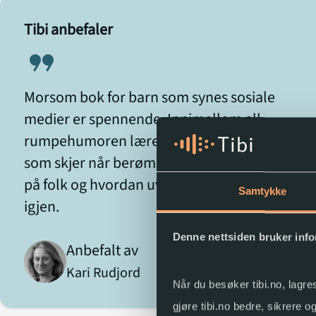
og Kent! Her er humor, gøyale illustrasjoner og e
Tibi anbefaler
hverdag som sjelden går helt på skinner, noe som
format_quote
gjør serien til en underholdende, lettlest og
morsom leseropplevelse. Tekst og bilder er i tett
Morsom bok for barn som synes sosiale
samspill og kombinerer mye humor og en plan
medier er spennende. Innimellom all
som sjelden går helt på skinner. Humor for
rumpehumoren lærer man litt om hva
mellomtrinnet.
som skjer når berømmelsen går til hodet
på folk og hvordan uvenner kan bli venner
Samtykke
igjen.
Denne nettsiden bruker inf
Anbefalt av
Kari Rudjord
Når du besøker tibi.no, lagre
gjøre tibi.no bedre, sikrere 