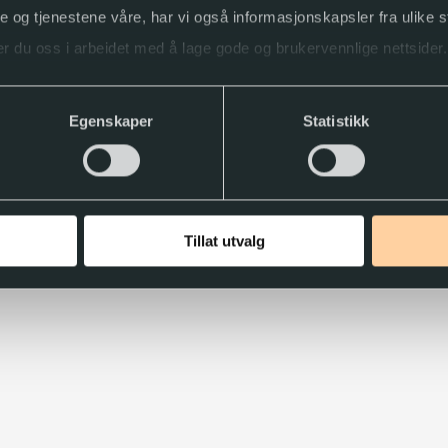
ne og tjenestene våre, har vi også informasjonskapsler fra ulike s
r du oss i arbeidet med å lage gode og brukervennlige nettsider.
ller trekke tilbake samtykket.
Egenskaper
Statistikk
Tillat utvalg