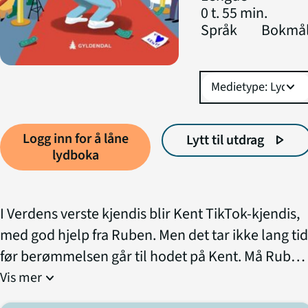
0 t. 55 min.
Språk
Bokmå
expand_more
Logg inn for å låne
Lytt til utdrag
play_arrow
lydboka
I Verdens verste kjendis blir Kent TikTok-kjendis,
med god hjelp fra Ruben. Men det tar ikke lang tid
før berømmelsen går til hodet på Kent. Må Ruben
knuse kjendisdrømmen til bestekompisen sin?
Vis mer
expand_more
Verdens verste- er en humoristisk serie om Rube