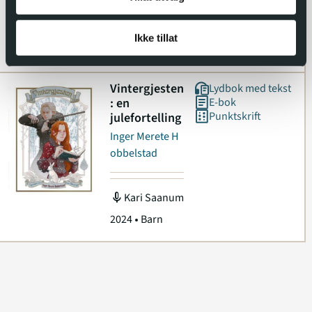
mic
Kari Saanum
Ikke tillat
2023
Barn
Vintergjesten
Lydbok med tekst
: en
E-bok
Punktskrift
julefortelling
Inger Merete H
obbelstad
mic
Kari Saanum
2024
Barn