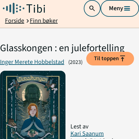
search
Meny
menu
Forside
Finn bøker
chevron_right
Glasskongen : en julefortelling
vertical_align_top
Til toppen
Inger Merete Hobbelstad
(2023)
Lest av
Kari Saanum