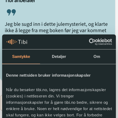
Tibi anbefaler
Emilie slår seg sammen med arbeiderklassegutten
format_quote
Anton, og sammen drar de på kryss og tvers i et
snødekt førjuls-Christiania for å løse mysteriene.
Glasskongen er en rikt illustrert julebok med 24
Jeg ble sugd inn i dette julemysteriet, og klarte
kapitler. Omtalen er utarbeidet av BS.
ikke å legge fra meg boken før jeg var kommet
til bunns. Her får du både julestemning,
vennskap, mystikk og mørke hemmeligheter i
24 kapitler.
Samtykke
Detaljer
Om
Anbefalt av
Urda Blichfeldt
Denne nettsiden bruker informasjonskapsler
Når du besøker tibi.no, lagres det informasjonskapsler
(cookies) i nettleseren din. Vi trenger
Flere opplysninger
expand_circle_down
informasjonskapsler for å gjøre tibi.no bedre, sikrere og
enklere å bruke. Noen er helt nødvendige for at nettstedet
skal fungere, og kan ikke velges bort. For å forbedre