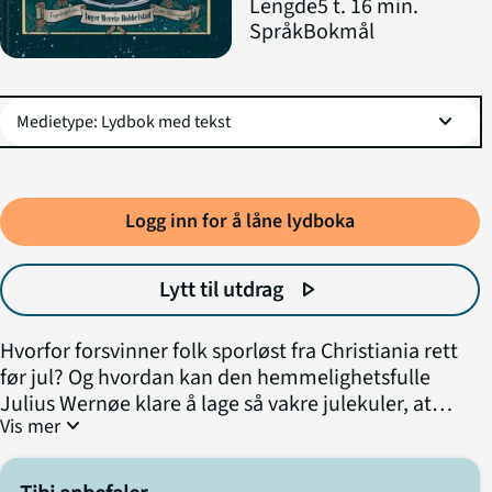
Lengde
5 t. 16 min.
Språk
Bokmål
expand_more
Logg inn for å låne lydboka
Lytt til utdrag
play_arrow
Hvorfor forsvinner folk sporløst fra Christiania rett
før jul? Og hvordan kan den hemmelighetsfulle
Julius Wernøe klare å lage så vakre julekuler, at
expand_more
Vis mer
Munthe-familiens glassverk holder på å bli
utkonkurrert? Dette er to av gåtene unge Emilie
Munthe må finne ut av i løpet av desember 1881.