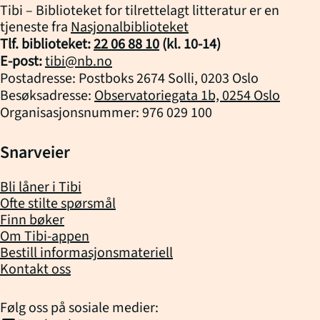
Tibi – Biblioteket for tilrettelagt litteratur er en
tjeneste fra
Nasjonalbiblioteket
Tlf. biblioteket:
22 06 88 10
(kl.
10
-
14
)
E-post:
tibi@nb.no
Postadresse: Postboks 2674 Solli, 0203 Oslo
Besøksadresse:
Observatoriegata 1b, 0254 Oslo
Organisasjonsnummer: 976 029 100
Snarveier
Bli låner i Tibi
Ofte stilte spørsmål
Finn bøker
Om Tibi-appen
Bestill informasjonsmateriell
Kontakt oss
Følg oss på sosiale medier: