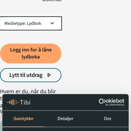
expand_more
Logg inn for å låne
lydboka
Lytt til utdrag
play_arrow
Hvem er du, når du blir
tvunget til å gå i noen
andres sko? Nisha
expand_more
Vis mer
Cantor lever et liv i
luksus. Helt til
Samtykke
Detaljer
Om
ektemannen hennes
Tibi anbefaler