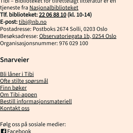
Tibi – Biblioteket for tilrettelagt litteratur er en
tjeneste fra
Nasjonalbiblioteket
Tlf. biblioteket:
22 06 88 10
(kl.
10
-
14
)
E-post:
tibi@nb.no
Postadresse: Postboks 2674 Solli, 0203 Oslo
Besøksadresse:
Observatoriegata 1b, 0254 Oslo
Organisasjonsnummer: 976 029 100
Snarveier
Bli låner i Tibi
Ofte stilte spørsmål
Finn bøker
Om Tibi-appen
Bestill informasjonsmateriell
Kontakt oss
Følg oss på sosiale medier:
Facebook