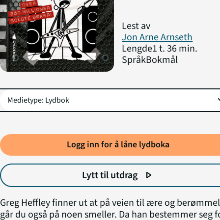
Lest av
Jon Arne Arnseth
Lengde
1 t. 36 min.
Språk
Bokmål
expa
Logg inn for å låne lydboka
Lytt til utdrag
play_arrow
Greg Heffley finner ut at på veien til ære og berømme
går du også på noen smeller. Da han bestemmer seg f