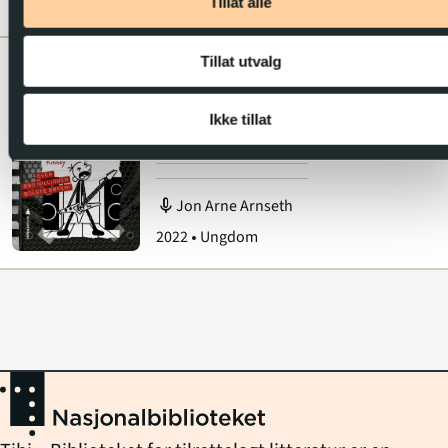
Tillat alle
2024
Barn
Füllstappa bleie .
Lydbok
Tillat utvalg
17
E-bok
Jeff Kinney
Ikke tillat
En pingles dagbok
(17)
mic
Jon Arne Arnseth
2022
Ungdom