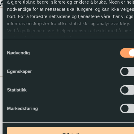
Andre verk som inngår i serien
å gjøre tibi.no bedre, sikrere og enklere å bruke. Noen er helt
nødvendige for at nettstedet skal fungere, og kan ikke velge
Bruk huet!
Lydbok med tek
bort. For å forbedre nettsidene og tjenestene våre, har vi ogs
E-bok
Jeff Kinney
informasjonskapsler fra ulike statistikk- og analyseverktøy.
En pingles dagbok
(18)
Ved å godkjenne disse, hjelper du oss i arbeidet med å lage
gode og brukervennlige nettsider.
Samtykkevalg
Du kan når som helst endre eller trekke tilbake samtykket.
Nødvendig
2023
Barn
Egenskaper
Salig røre
Lydbok med tek
E-bok
Statistikk
Jeff Kinney
En pingles dagbok
(19)
Markedsføring
mic
Jonas Strand Gravli