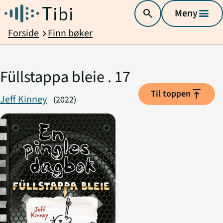
search
Meny
menu
Forside
Finn bøker
chevron_right
Füllstappa bleie . 17
vertical_align_top
Til toppen
Jeff Kinney
(2022)