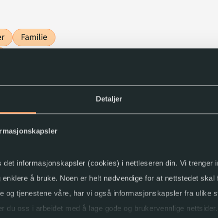
er
Familie
Detaljer
ormasjonskapsler
s det informasjonskapsler (cookies) i nettleseren din. Vi trenger
og enklere å bruke. Noen er helt nødvendige for at nettstedet skal
ne og tjenestene våre, har vi også informasjonskapsler fra ulike s
r du oss i arbeidet med å lage gode og brukervennlige nettsider.