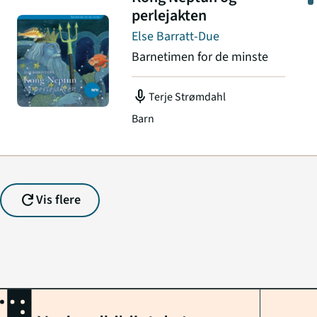
perlejakten
Else Barratt-Due
Barnetimen for de minste
mic
Terje Strømdahl
Barn
refresh
Vis flere