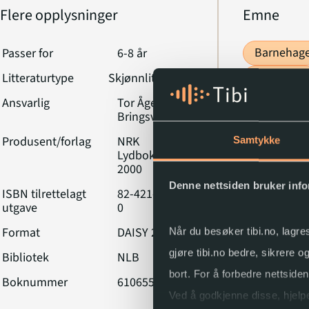
Flere opplysninger
Emne
Barnehag
Passer for
6-8 år
Vennskap
Litteraturtype
Skjønnlitteratur
Ansvarlig
Tor Åge
Bringsværd
Produsent/forlag
NRK
Samtykke
Lydbokforl.,
2000
Denne nettsiden bruker inf
ISBN tilrettelagt
82-421-1005-
utgave
0
Format
DAISY 2.02
Når du besøker tibi.no, lagre
gjøre tibi.no bedre, sikrere 
Bibliotek
NLB
bort. For å forbedre nettside
Boknummer
610655
Ved å godkjenne disse, hjelpe