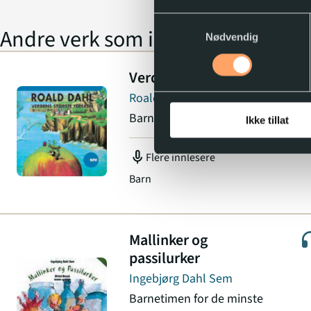
Samtykkevalg
Du kan når som helst endre e
Andre verk som inngår i serien
Nødvendig
Verdens største fersken
Roald Dahl
Barnetimen for de minste
Ikke tillat
mic
Flere innlesere
Barn
Mallinker og
passilurker
Ingebjørg Dahl Sem
Barnetimen for de minste