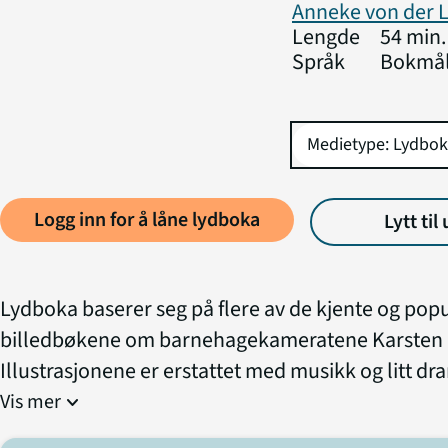
Anneke von der 
Lengde
54 min.
Språk
Bokmå
Logg inn for å låne lydboka
Lytt til
Lydboka baserer seg på flere av de kjente og pop
billedbøkene om barnehagekameratene Karsten o
Illustrasjonene er erstattet med musikk og litt dr
Vis mer
expand_more