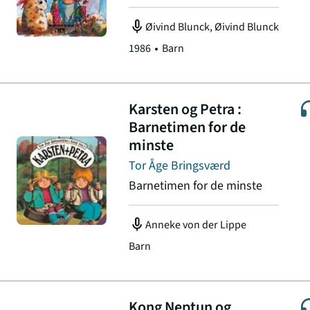
mic
Øivind Blunck, Øivind Blunck
1986
Barn
Karsten og Petra :
Barnetimen for de
minste
Tor Åge Bringsværd
Barnetimen for de minste
mic
Anneke von der Lippe
Barn
Kong Neptun og