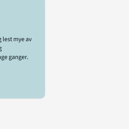
g lest mye av
g
nge ganger.