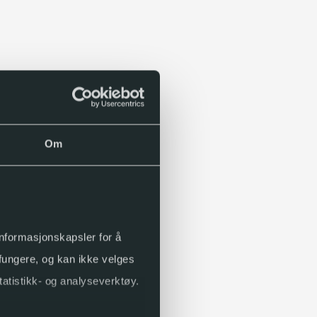
Om
 informasjonskapsler for å
 fungere, og kan ikke velges
tatistikk- og analyseverktøy.