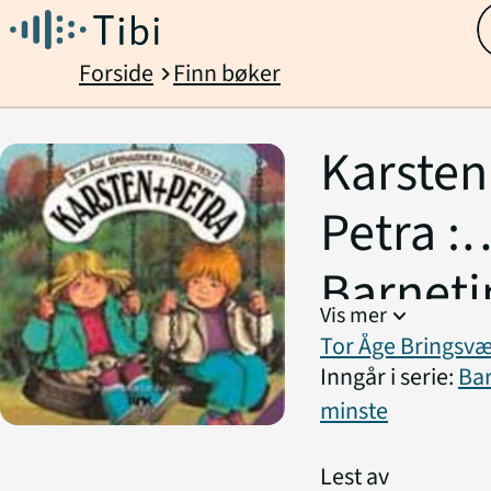
Forside
Finn bøker
chevron_right
Karsten
Petra :
Barneti
Vis mer
expand_more
de mins
Tor Åge Bringsv
Inngår i serie:
Bar
minste
Lest av