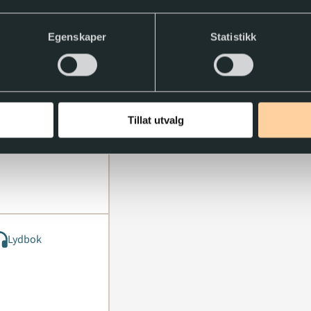
ller trekke tilbake samtykket.
Egenskaper
Statistikk
Lydbok
Tillat utvalg
Lydbok