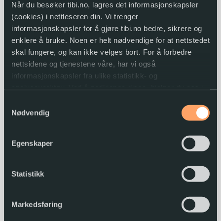
Når du besøker tibi.no, lagres det informasjonskapsler
(cookies) i nettleseren din. Vi trenger
informasjonskapsler for å gjøre tibi.no bedre, sikrere og
enklere å bruke. Noen er helt nødvendige for at nettstedet
skal fungere, og kan ikke velges bort. For å forbedre
nettsidene og tjenestene våre, har vi også
informasjonskapsler fra ulike statistikk- og
analyseverktøy. Ved å godkjenne disse, hjelper du oss i
arbeidet med å lage gode og brukervennlige nettsider.
Samtykkevalg
Nødvendig
Du kan når som helst endre eller trekke tilbake
samtykket.
Egenskaper
Statistikk
Mané ruler
Markedsføring
Simon Mugford, Dan Green ; oversetter:
Terje Krumins