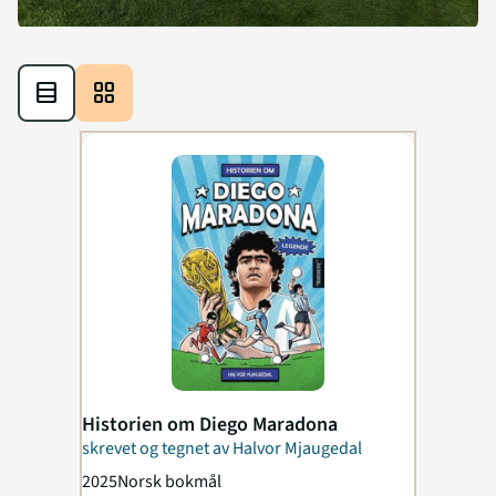
table_rows
grid_view
Historien om Diego Maradona
skrevet og tegnet av Halvor Mjaugedal
2025
Norsk bokmål