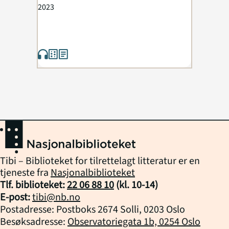
Gerell
2023
Tibi – Biblioteket for tilrettelagt litteratur er en
tjeneste fra
Nasjonalbiblioteket
Tlf. biblioteket:
22 06 88 10
(kl.
10
-
14
)
E-post:
tibi@nb.no
Postadresse: Postboks 2674 Solli, 0203 Oslo
Besøksadresse:
Observatoriegata 1b, 0254 Oslo