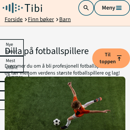
search
Meny
menu
Forside
Finn bøker
Barn
chevron_right
chevron_right
Nye
Dilla på fotballspillere
bøker
Til
vertical_align_top
Mest
toppen
Drømmer du om å bli profesjonell fotballspiller? Les
utlånt
og lær mer om verdens største fotballspillere og lag!
Kommer
Kategorier
Temalister
Anbefalinger