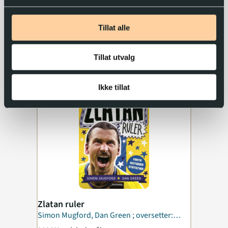
2023
Norsk bokmål
Tillat alle
Tillat utvalg
Ikke tillat
Zlatan ruler
Simon Mugford, Dan Green ; oversetter:
Terje Krumins