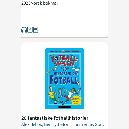
Gerrell ; oversatt...
2023
Norsk bokmål
20 fantastiske fotballhistorier
Alex Bellos, Ben Lyttleton ; illustrert av Spike