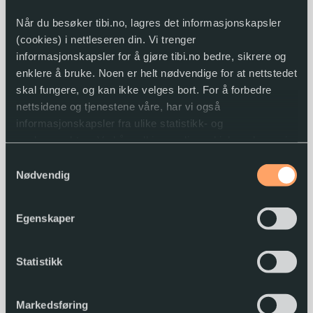
Når du besøker tibi.no, lagres det informasjonskapsler
(cookies) i nettleseren din. Vi trenger
informasjonskapsler for å gjøre tibi.no bedre, sikrere og
enklere å bruke. Noen er helt nødvendige for at nettstedet
skal fungere, og kan ikke velges bort. For å forbedre
nettsidene og tjenestene våre, har vi også
informasjonskapsler fra ulike statistikk- og
analyseverktøy. Ved å godkjenne disse, hjelper du oss i
arbeidet med å lage gode og brukervennlige nettsider.
Samtykkevalg
Nødvendig
Du kan når som helst endre eller trekke tilbake
samtykket.
Martin Ødegaard : geniet på
Egenskaper
midtbanen
Gunnar Sveen
Statistikk
2023
Markedsføring