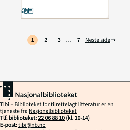
1
2
3
7
Neste side
east
...
Tibi – Biblioteket for tilrettelagt litteratur er en
tjeneste fra
Nasjonalbiblioteket
Tlf. biblioteket:
22 06 88 10
(kl.
10
-
14
)
E-post:
tibi@nb.no