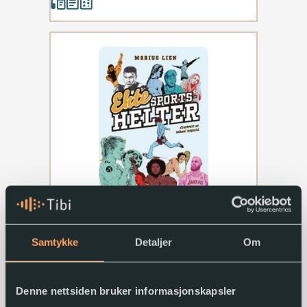
Ekte sportshelter : 50 historier om 50
idrettsstjerner (som ikke go...
Marius Lien
Samtykke
Detaljer
Om
2024
Denne nettsiden bruker informasjonskapsler